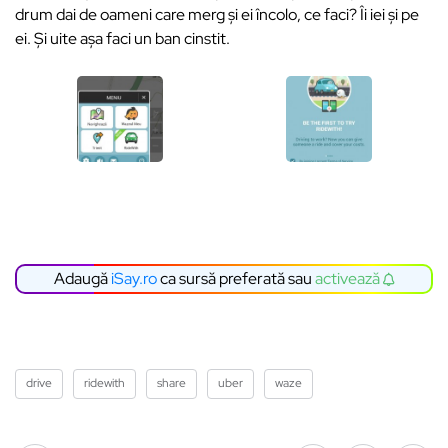
drum dai de oameni care merg și ei încolo, ce faci? Îi iei și pe
ei. Și uite așa faci un ban cinstit.
Adaugă
iSay.ro
ca sursă preferată sau
activează
drive
ridewith
share
uber
waze