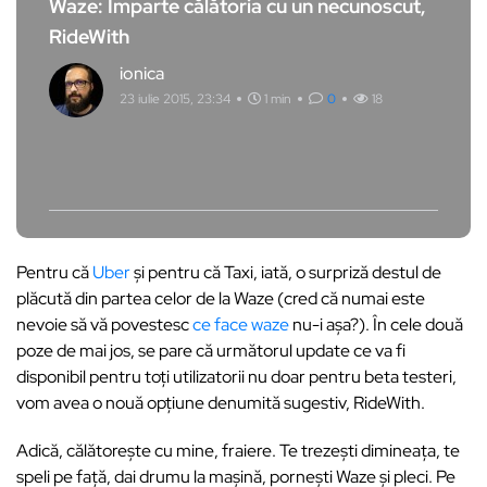
Waze: Împarte călătoria cu un necunoscut,
RideWith
ionica
23 iulie 2015, 23:34
1 min
0
18
Pentru că
Uber
și pentru că Taxi, iată, o surpriză destul de
plăcută din partea celor de la Waze (cred că numai este
nevoie să vă povestesc
ce face waze
nu-i așa?). În cele două
poze de mai jos, se pare că următorul update ce va fi
disponibil pentru toți utilizatorii nu doar pentru beta testeri,
vom avea o nouă opțiune denumită sugestiv, RideWith.
Adică, călătorește cu mine, fraiere. Te trezești dimineața, te
speli pe față, dai drumu la mașină, pornești Waze și pleci. Pe