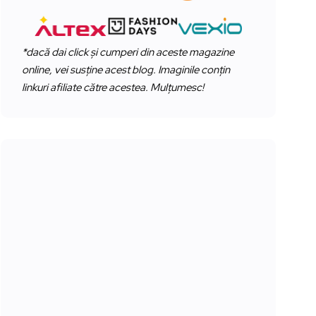
*dacă dai click și cumperi din aceste magazine
online, vei susține acest blog. Imaginile conțin
linkuri afiliate către acestea. Mulțumesc!