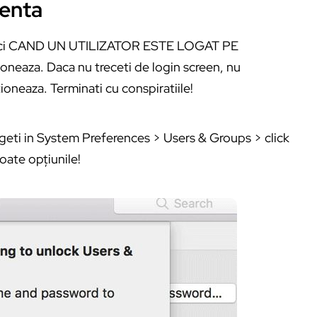
senta
 atunci CAND UN UTILIZATOR ESTE LOGAT PE
neaza. Daca nu treceti de login screen, nu
oneaza. Terminati cu conspiratiile!
geti in System Preferences > Users & Groups > click
toate opțiunile!