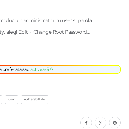
troduci un administrator cu user si parola.
lity, alegi Edit > Change Root Password…
ă preferată sau
activează
user
vulnerabilitate