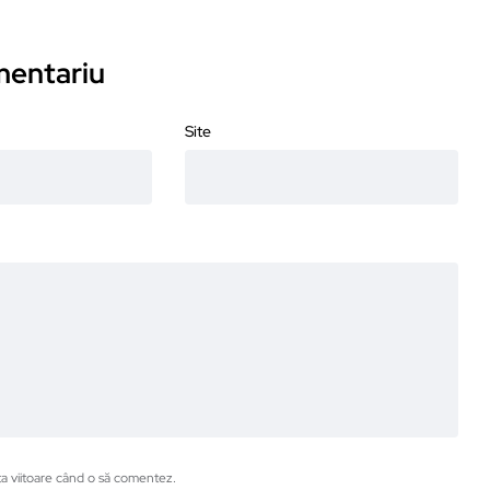
omentariu
Site
ta viitoare când o să comentez.