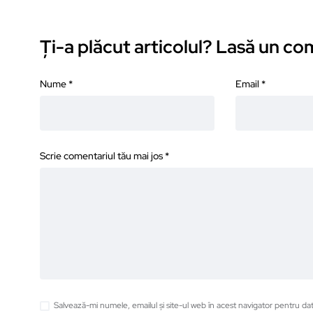
Ți-a plăcut articolul? Lasă un c
Nume
*
Email
*
Scrie comentariul tău mai jos
*
Salvează-mi numele, emailul și site-ul web în acest navigator pentru da