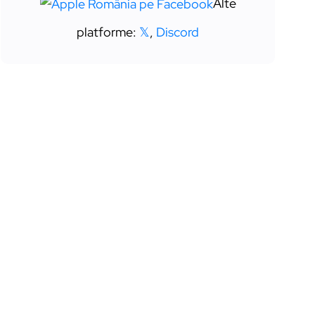
Alte
platforme:
𝕏
,
Discord