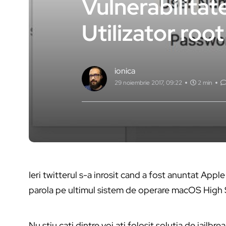
Vulnerabilita
Utilizator root
ionica
29 noiembrie 2017, 09:22
2 min
Ieri twitterul s-a inrosit cand a fost anuntat Apple
parola pe ultimul sistem de operare macOS High S
Nu stiu cati dintre voi ati folosit solutia de jailbr