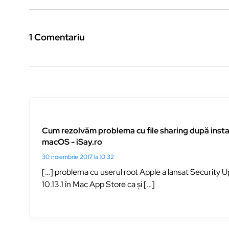
1 Comentariu
Cum rezolvăm problema cu file sharing după inst
macOS - iSay.ro
30 noiembrie 2017 la 10:32
[…] problema cu userul root Apple a lansat Security
10.13.1 în Mac App Store ca și […]