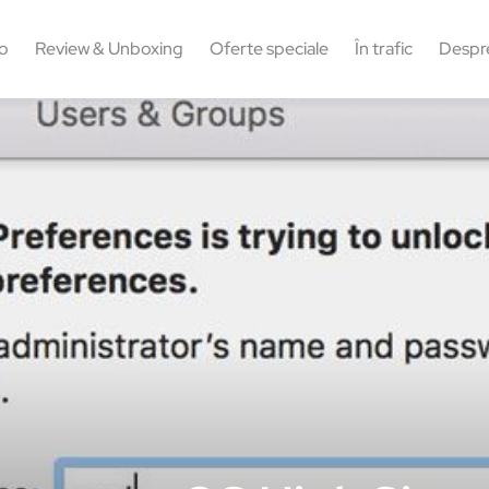
o
Review & Unboxing
Oferte speciale
În trafic
Despr