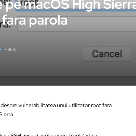
te pe macOS High Sierr
 fara parola
1
16
 despre vulnerabilitatea unui utilizator root fara
ierra.
eak cu SSH, insa si acolo, userul root (adica