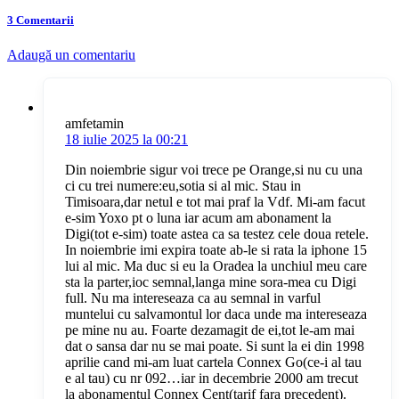
3 Comentarii
Adaugă un comentariu
amfetamin
18 iulie 2025 la 00:21
Din noiembrie sigur voi trece pe Orange,si nu cu una
ci cu trei numere:eu,sotia si al mic. Stau in
Timisoara,dar netul e tot mai praf la Vdf. Mi-am facut
e-sim Yoxo pt o luna iar acum am abonament la
Digi(tot e-sim) toate astea ca sa testez cele doua retele.
In noiembrie imi expira toate ab-le si rata la iphone 15
lui al mic. Ma duc si eu la Oradea la unchiul meu care
sta la parter,ioc semnal,langa mine sora-mea cu Digi
full. Nu ma intereseaza ca au semnal in varful
muntelui cu salvamontul lor daca unde ma intereseaza
pe mine nu au. Foarte dezamagit de ei,tot le-am mai
dat o sansa dar nu se mai poate. Si sunt la ei din 1998
aprilie cand mi-am luat cartela Connex Go(ce-i al tau
e al tau) cu nr 092…iar in decembrie 2000 am trecut
la abonamentul Connex Cent(tarif fara precedent).