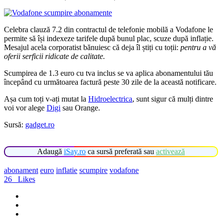
Celebra clauză 7.2 din contractul de telefonie mobilă a Vodafone le
permite să își indexeze tarifele după bunul plac, scuze după inflație.
Mesajul acela corporatist bănuiesc că deja îl știți cu toții:
pentru a vă
oferii serficii ridicate de calitate.
Scumpirea de 1.3 euro cu tva inclus se va aplica abonamentului tău
începând cu următoarea factură peste 30 zile de la această notificare.
Așa cum toți v-ați mutat la
Hidroelectrica
, sunt sigur că mulți dintre
voi vor alege
Digi
sau Orange.
Sursă:
gadget.ro
Adaugă
iSay.ro
ca sursă preferată sau
activează
abonament
euro
inflatie
scumpire
vodafone
26
Likes