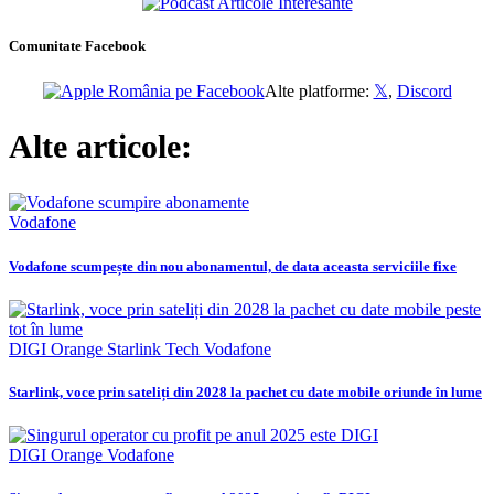
Comunitate Facebook
Alte platforme:
𝕏
,
Discord
Alte articole:
Vodafone
Vodafone scumpește din nou abonamentul, de data aceasta serviciile fixe
DIGI
Orange
Starlink
Tech
Vodafone
Starlink, voce prin sateliți din 2028 la pachet cu date mobile oriunde în lume
DIGI
Orange
Vodafone