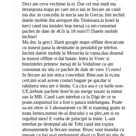
Deci am ceva vechime la ei. Dar cel mai mult ma
deranjeaza teapa pe care mi-o iau in fiecare an cand
ma duc in concediu in turcia sau in Grecia. Imi inchid
datele mobile din aeroport din Timisoara,la hotel la
turci cand ma instalez hop mesaj ca am consumat
pachet de date de 4Gb la 18 euro!!! Datele mobile
inchise!
Ma duc la greci. Harti google maps offline descarcate
cu traseul pana la destinatie in prealabil pe telefon.
Inchid datele mobile la Moravita la vama,dau drumul
la traseul offline si dai bataie. Intru in Vrsec si
bineinteles primesc mesaj de la Vodafone ca am
consumat nu stiu ce pachet de date de vreo 15 euro!
In fiecare an imi strica concediul. Bine,sun la ei,ma
cert,imi scad aceste costuri bagate pe gat,dar si
rabdarea mea are o limita. Ca cica asa e cu tarile non-
UE,trebuie pachete dom’le,nu merge taxare la minut
sau la MB. Cand i-am intrebat ca la Digi de ce se
poate,raspunsul lor a fost o pauza indelungata. Poate
sa-mi ofere si 3 abonamente cu 0€ si roaming gratis in
toata lumea,numai de-al dracului o sa plec,am si eu
orgoliul meu! E vorba de principii la mine. L-am
intrebat pe desteptul ala de Tobi cand imi expira
abonamentele la fiecare numar. Brusc sunt inundat cu
mesaje ca hai sa-ti prelungesti ab-ul cu Red nu stiu de