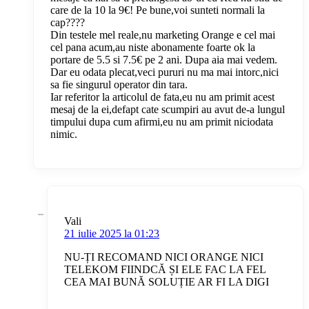
care de la 10 la 9€! Pe bune,voi sunteti normali la
cap????
Din testele mel reale,nu marketing Orange e cel mai
cel pana acum,au niste abonamente foarte ok la
portare de 5.5 si 7.5€ pe 2 ani. Dupa aia mai vedem.
Dar eu odata plecat,veci pururi nu ma mai intorc,nici
sa fie singurul operator din tara.
Iar referitor la articolul de fata,eu nu am primit acest
mesaj de la ei,defapt cate scumpiri au avut de-a lungul
timpului dupa cum afirmi,eu nu am primit niciodata
nimic.
Vali
21 iulie 2025 la 01:23
NU-ȚI RECOMAND NICI ORANGE NICI
TELEKOM FIINDCĂ ȘI ELE FAC LA FEL
CEA MAI BUNĂ SOLUȚIE AR FI LA DIGI