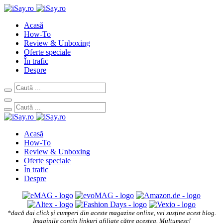
Acasă
How-To
Review & Unboxing
Oferte speciale
În trafic
Despre
Acasă
How-To
Review & Unboxing
Oferte speciale
În trafic
Despre
*dacă dai click și cumperi din aceste magazine online, vei susține acest blog.
Imaginile conțin linkuri afiliate către acestea. Mulțumesc!