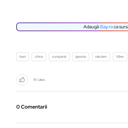
Adaugă
iSay.ro
ca surs
bani
china
cumparat
japonia
rakuten
Viber
19
Likes
0 Comentarii