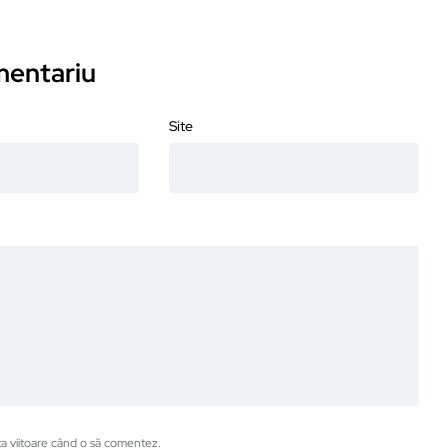
omentariu
Site
ta viitoare când o să comentez.