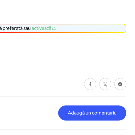
ă preferată sau
activează
Adaugă un comentariu