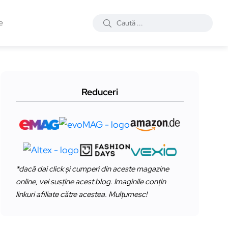
e
Reduceri
*dacă dai click și cumperi din aceste magazine
online, vei susține acest blog. Imaginile conțin
linkuri afiliate către acestea. Mulțumesc!