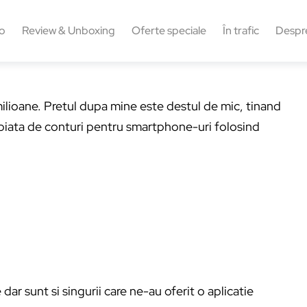
o
Review & Unboxing
Oferte speciale
În trafic
Despr
lioane. Pretul dupa mine este destul de mic, tinand
piata de conturi pentru smartphone-uri folosind
dar sunt si singurii care ne-au oferit o aplicatie