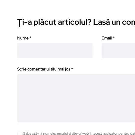
Ți-a plăcut articolul? Lasă un c
Nume
*
Email
*
Scrie comentariul tău mai jos
*
Salvează-mi numele, emailul și site-ul web în acest navigator pentru da