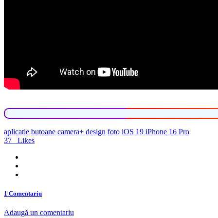
aplicatie
butoane
camera+
design
foto
iOS 19
iPhone 16 Pro
37
Likes
1 Comentariu
Adaugă un comentariu