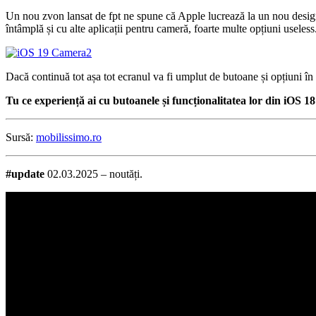
Un nou zvon lansat de fpt ne spune că Apple lucrează la un nou design 
întâmplă și cu alte aplicații pentru cameră, foarte multe opțiuni useless
Dacă continuă tot așa tot ecranul va fi umplut de butoane și opțiuni în
Tu ce experiență ai cu butoanele și funcționalitatea lor din iOS 1
Sursă:
mobilissimo.ro
#update
02.03.2025 – noutăți.