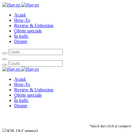
Acasă
How-To
Review & Unboxing
Oferte speciale
În trafic
Despre
Acasă
How-To
Review & Unboxing
Oferte speciale
În trafic
Despre
*dacă dai click și cumperi 