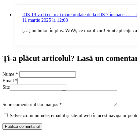
iOS 19 va fi cel mai mare update de la iOS 7 încoace … – 
11 martie 2025 la 12:08
[…] un buton în plus. WoW, ce modificări! Sunt aplicații care 
Ți-a plăcut articolul? Lasă un comenta
Nume
*
Email
*
Site
Scrie comentariul tău mai jos
*
Salvează-mi numele, emailul și site-ul web în acest navigator pent