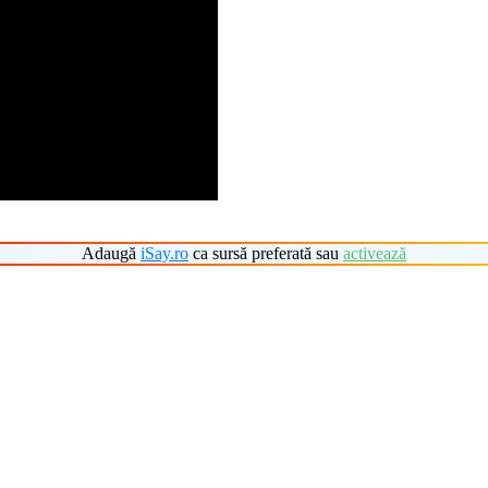
Adaugă
iSay.ro
ca sursă preferată sau
activează