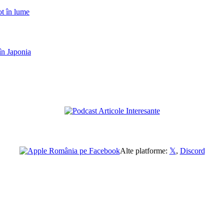
Alte platforme:
𝕏
,
Discord