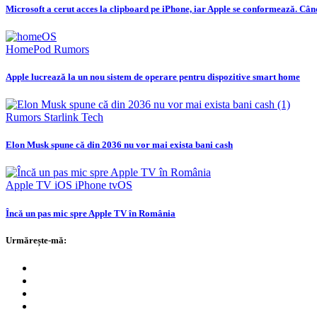
Microsoft a cerut acces la clipboard pe iPhone, iar Apple se conformează. C
HomePod
Rumors
Apple lucrează la un nou sistem de operare pentru dispozitive smart home
Rumors
Starlink
Tech
Elon Musk spune că din 2036 nu vor mai exista bani cash
Apple TV
iOS
iPhone
tvOS
Încă un pas mic spre Apple TV în România
Urmărește-mă: