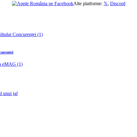
Alte platforme:
𝕏
,
Discord
curenței