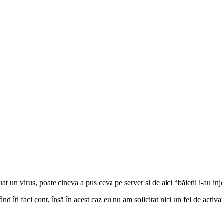
at un virus, poate cineva a pus ceva pe server și de aici “băieții i-au inj
d îți faci cont, însă în acest caz eu nu am solicitat nici un fel de activar