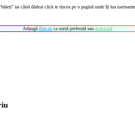
eți” iar când dădeai click te ducea pe o pagină unde îți lua username și p
Adaugă
iSay.ro
ca sursă preferată sau
activează
riu