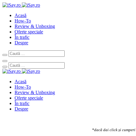
Acasă
How-To
Review & Unboxing
Oferte speciale
În trafic
Despre
Acasă
How-To
Review & Unboxing
Oferte speciale
În trafic
Despre
*dacă dai click și cumperi 