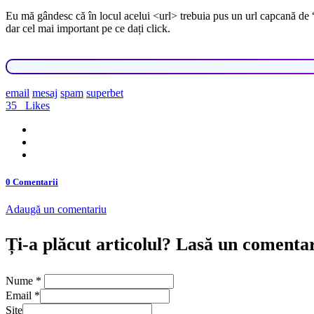
Eu mă gândesc că în locul acelui <url> trebuia pus un url capcană de “băi
dar cel mai important pe ce dați click.
email
mesaj
spam
superbet
35
Likes
0 Comentarii
Adaugă un comentariu
Ți-a plăcut articolul? Lasă un comenta
Nume
*
Email
*
Site