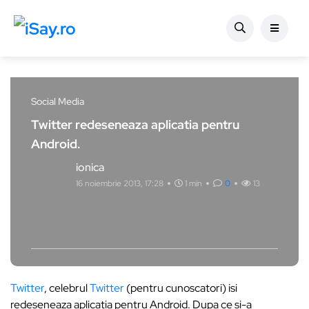
Social Media
Twitter redeseneaza aplicatia pentru
Android.
ionica
16 noiembrie 2013, 17:28
1 min
0
13
Twitter
, celebrul
Twitter
(pentru cunoscatori) isi
redeseneaza aplicatia pentru Android. Dupa ce si-a