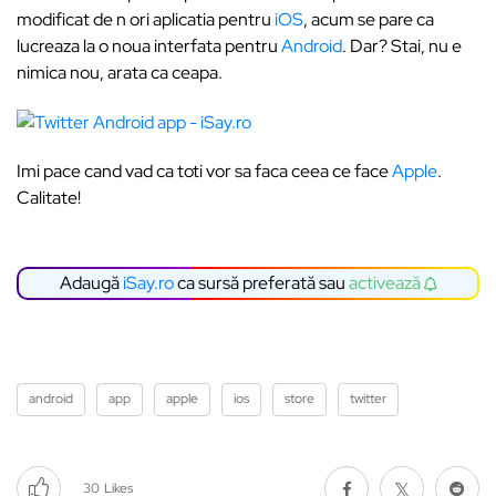
modificat de n ori aplicatia pentru
iOS
, acum se pare ca
lucreaza la o noua interfata pentru
Android
. Dar? Stai, nu e
nimica nou, arata ca ceapa.
Imi pace cand vad ca toti vor sa faca ceea ce face
Apple
.
Calitate!
Adaugă
iSay.ro
ca sursă preferată sau
activează
android
app
apple
ios
store
twitter
30
Likes