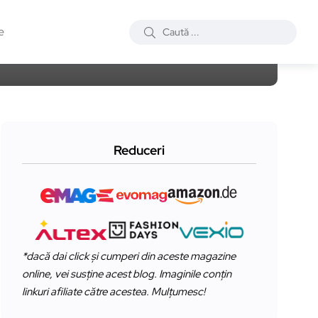
e
Reduceri
*dacă dai click și cumperi din aceste magazine
online, vei susține acest blog. Imaginile conțin
linkuri afiliate către acestea. Mulțumesc!