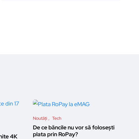
Noutăți
Tech
De ce băncile nu vor să folosești
plata prin RoPay?
mite 4K