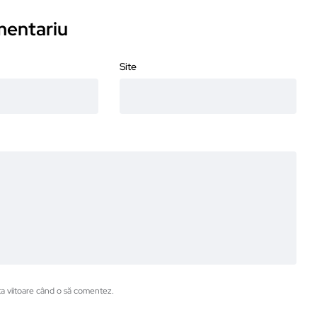
omentariu
Site
ta viitoare când o să comentez.