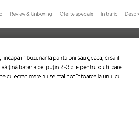
41
o
Review & Unboxing
Oferte speciale
În trafic
Despr
i încapă în buzunar la pantaloni sau geacă, ci să îl
 să țină bateria cel puțin 2-3 zile pentru o utilizare
ne cu ecran mare nu se mai pot întoarce la unul cu