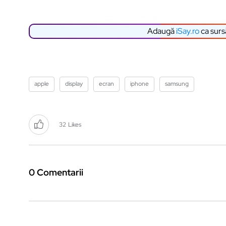
Adaugă
iSay.ro
ca surs
apple
display
ecran
iphone
samsung
32
Likes
0 Comentarii