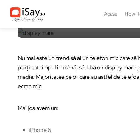
12 mai 2018, 09:40
2 min
0
Acasă
How-T
Nu mai este un trend să ai un telefon mic care să îț
porți tot timpul în mână, să aibă un display mare și
medie. Majoritatea celor care au astfel de telefoa
ecran mic.
Mai jos avem un:
iPhone 6