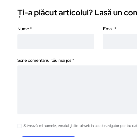
Ți-a plăcut articolul? Lasă un c
Nume
*
Email
*
Scrie comentariul tău mai jos
*
Salvează-mi numele, emailul și site-ul web în acest navigator pentru da