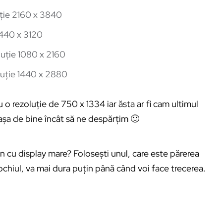
ție 2160 x 3840
1440 x 3120
uție 1080 x 2160
uție 1440 x 2880
o rezoluție de 750 x 1334 iar ăsta ar fi cam ultimul
 așa de bine încât să ne despărțim 🙂
on cu display mare? Folosești unul, care este părerea
ochiul, va mai dura puțin până când voi face trecerea.