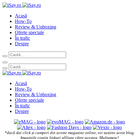
Acasă
How-To
Review & Unboxing
Oferte speciale
În trafic
Despre
Acasă
How-To
Review & Unboxing
Oferte speciale
În trafic
Despre
*dacă dai click și cumperi din aceste magazine online, vei susține acest blog.
Imaginile conțin linkuri afiliate către acestea. Mulțumesc!