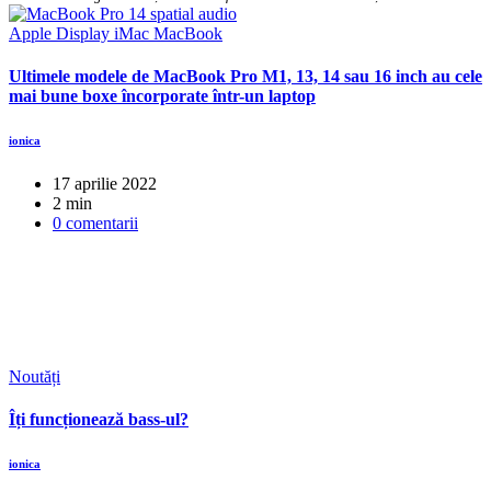
Apple Display
iMac
MacBook
Ultimele modele de MacBook Pro M1, 13, 14 sau 16 inch au cele
mai bune boxe încorporate într-un laptop
ionica
17 aprilie 2022
2 min
0 comentarii
Noutăți
Îți funcționează bass-ul?
ionica