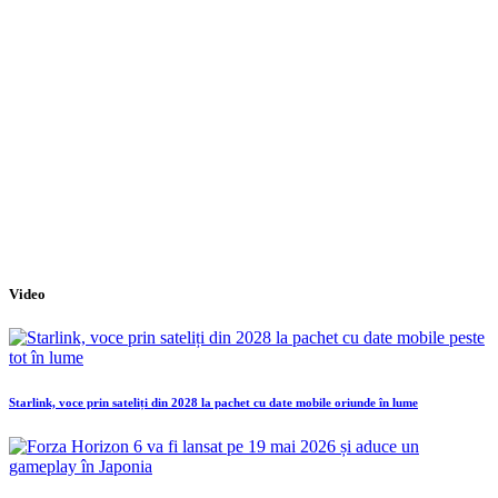
Video
Starlink, voce prin sateliți din 2028 la pachet cu date mobile oriunde în lume