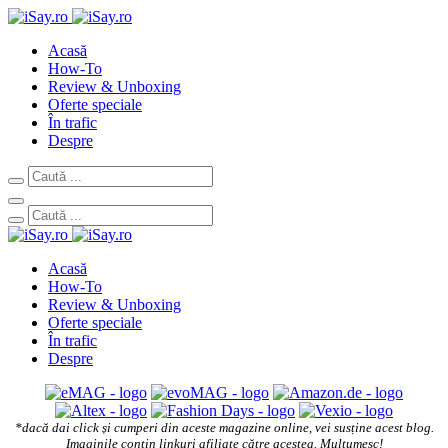
Acasă
How-To
Review & Unboxing
Oferte speciale
În trafic
Despre
Acasă
How-To
Review & Unboxing
Oferte speciale
În trafic
Despre
*dacă dai click și cumperi din aceste magazine online, vei susține acest blog.
Imaginile conțin linkuri afiliate către acestea. Mulțumesc!