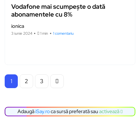
Vodafone mai scumpește o dată
abonamentele cu 8%
ionica
3 iunie 2024
1 min
1 comentariu
1
2
3
Adaugă
iSay.ro
ca sursă preferată sau
activează