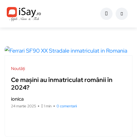
Noutăți
Ce mașini au înmatriculat românii în
2024?
ionica
24 martie 2025
1 min
0 comentarii