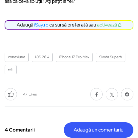
așa că ceva soluții? Ați pățit la fel?
Adaugă
iSay.ro
ca sursă preferată sau
activează
conexiune
iOS 26.4
iPhone 17 Pro Max
Skoda Superb
wifi
47
Likes
4 Comentarii
Adaugă un comentariu