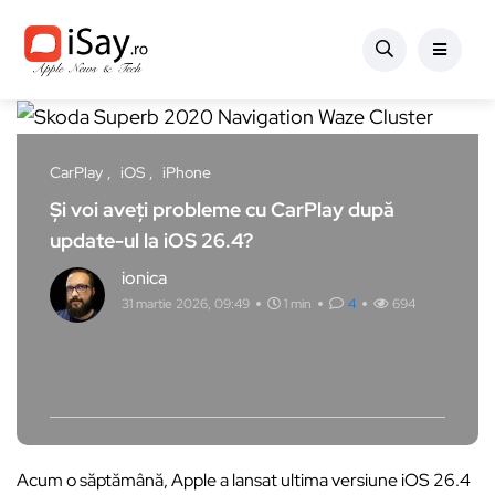
CarPlay
iOS
iPhone
Și voi aveți probleme cu CarPlay după
update-ul la iOS 26.4?
ionica
31 martie 2026, 09:49
1 min
4
694
Acum o săptămână, Apple a lansat ultima versiune iOS 26.4