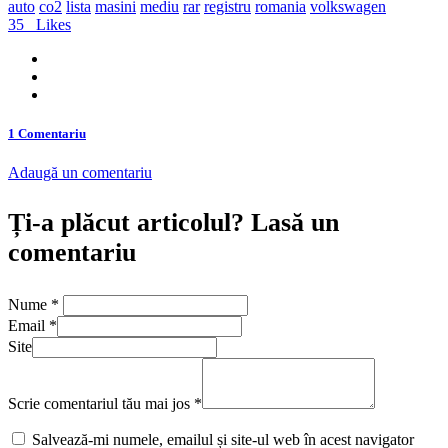
auto
co2
lista
masini
mediu
rar
registru
romania
volkswagen
35
Likes
1 Comentariu
Adaugă un comentariu
Ți-a plăcut articolul? Lasă un
comentariu
Nume
*
Email
*
Site
Scrie comentariul tău mai jos
*
Salvează-mi numele, emailul și site-ul web în acest navigator