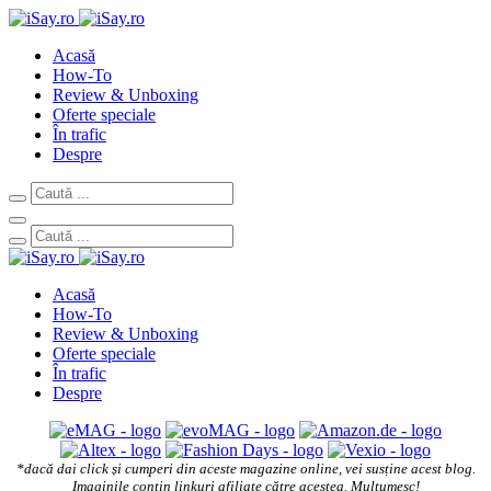
Acasă
How-To
Review & Unboxing
Oferte speciale
În trafic
Despre
Acasă
How-To
Review & Unboxing
Oferte speciale
În trafic
Despre
*dacă dai click și cumperi din aceste magazine online, vei susține acest blog.
Imaginile conțin linkuri afiliate către acestea. Mulțumesc!