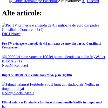
Alte platforme:
𝕏
,
Discord
Alte articole:
DIGI
Noutăți
Pro TV primește o amendă de 4.1 milioane de euro din partea Consiliului
Concurenței
Noutăți
Reduceri
Buget de 10000 lei în contul tău eMAG prin HeyBlu
Noutăți
Social Media
Filmul nelansat Fortitude a fost furat din studiourile Netflix în timpul unui
jaf