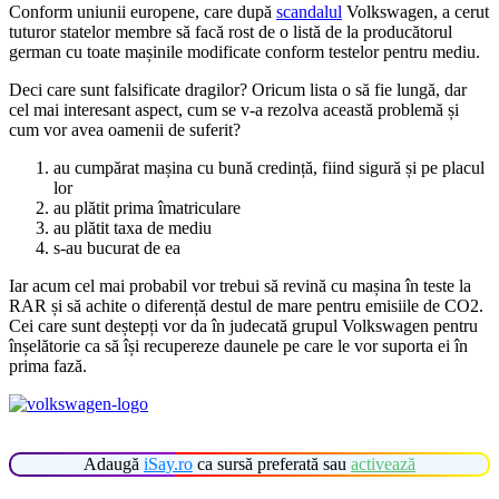
Conform uniunii europene, care după
scandalul
Volkswagen, a cerut
tuturor statelor membre să facă rost de o listă de la producătorul
german cu toate mașinile modificate conform testelor pentru mediu.
Deci care sunt falsificate dragilor? Oricum lista o să fie lungă, dar
cel mai interesant aspect, cum se v-a rezolva această problemă și
cum vor avea oamenii de suferit?
au cumpărat mașina cu bună credință, fiind sigură și pe placul
lor
au plătit prima îmatriculare
au plătit taxa de mediu
s-au bucurat de ea
Iar acum cel mai probabil vor trebui să revină cu mașina în teste la
RAR și să achite o diferență destul de mare pentru emisiile de CO2.
Cei care sunt deștepți vor da în judecată grupul Volkswagen pentru
înșelătorie ca să își recupereze daunele pe care le vor suporta ei în
prima fază.
Adaugă
iSay.ro
ca sursă preferată sau
activează