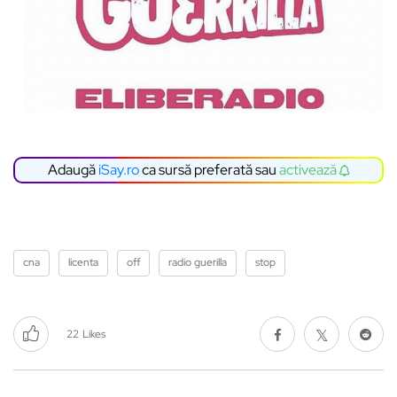
Adaugă
iSay.ro
ca sursă preferată sau
activează
cna
licenta
off
radio guerilla
stop
22
Likes