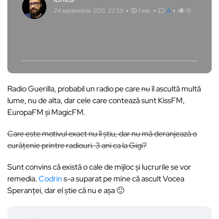
24 septembrie 2013, 22:59
1 min
4
15
Radio Guerilla, probabil un radio pe care
nu
îl ascultă multă
lume, nu de alta, dar cele care contează sunt KissFM,
EuropaFM și MagicFM.
Care este motivul exact nu îl știu, dar nu mă deranjează o
curățenie printre radiouri. 3 ani ca la Gigi?
Sunt convins că există o cale de mijloc și lucrurile se vor
remedia.
Codrin
s-a suparat pe mine că ascult Vocea
Speranței, dar el știe că nu e așa 🙂