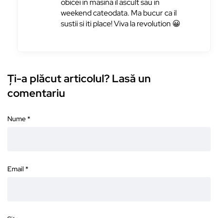
obicei in masina il ascult sau in
weekend cateodata. Ma bucur ca il
sustii si iti place! Viva la revolution 😀
Ți-a plăcut articolul? Lasă un
comentariu
Nume
*
Email
*