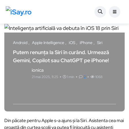
Android
Apple Intelligence
iOS
iPhone
Siri
Putem renunța la Siri în curând. Urmează
Gemini, Copilot sau ChatGPT pe iPhone!
ionica
21 mai 2025, 11:25
1 min
2
1068
Din păcate pentru Apple s-a ajuns și la Siri. Asistenta cea mai
proastă din curtea școlii va putea fi înlocuită cu asistenți