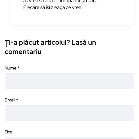
aș vrea să dea drumul la tot și toate.
Fiecare să își aleagă ce vrea.
Ți-a plăcut articolul? Lasă un
comentariu
Nume
*
Email
*
Site