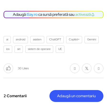
Adaugă
iSay.ro
ca sursă preferată sau
activează
ai
android
asisten
ChatGPT
Copilot+
Gemini
ios
siri
sistem de operare
UE
30
Likes
2 Comentarii
Adaugă un comentariu