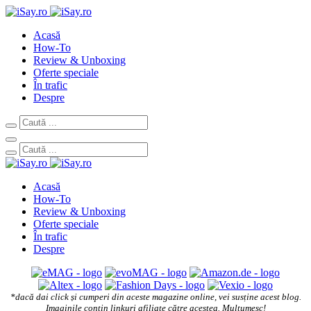
Acasă
How-To
Review & Unboxing
Oferte speciale
În trafic
Despre
Acasă
How-To
Review & Unboxing
Oferte speciale
În trafic
Despre
*dacă dai click și cumperi din aceste magazine online, vei susține acest blog.
Imaginile conțin linkuri afiliate către acestea. Mulțumesc!