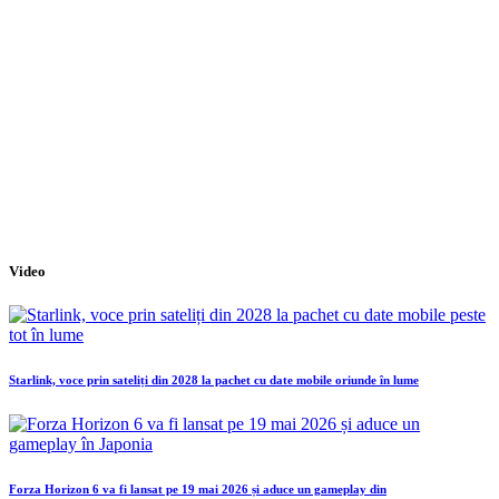
Video
Starlink, voce prin sateliți din 2028 la pachet cu date mobile oriunde în lume
Forza Horizon 6 va fi lansat pe 19 mai 2026 și aduce un gameplay din