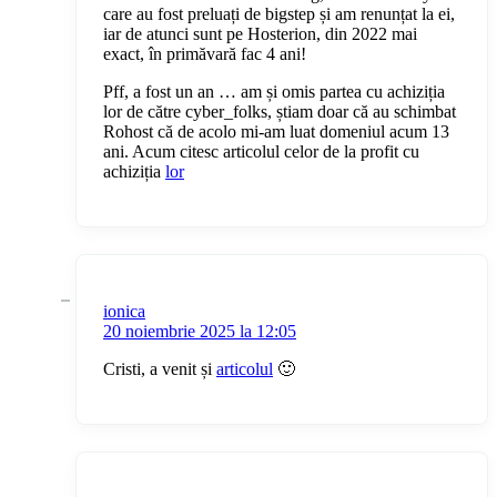
care au fost preluați de bigstep și am renunțat la ei,
iar de atunci sunt pe Hosterion, din 2022 mai
exact, în primăvară fac 4 ani!
Pff, a fost un an … am și omis partea cu achiziția
lor de către cyber_folks, știam doar că au schimbat
Rohost că de acolo mi-am luat domeniul acum 13
ani. Acum citesc articolul celor de la profit cu
achiziția
lor
ionica
20 noiembrie 2025 la 12:05
Cristi, a venit și
articolul
🙂