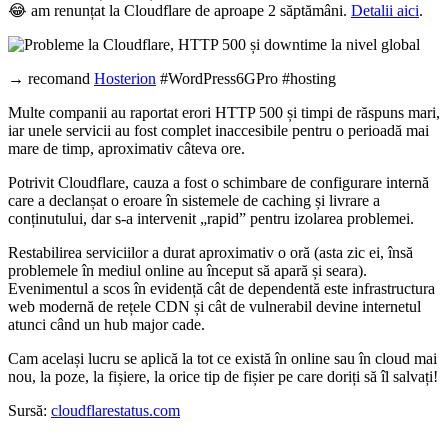
😂 am renunțat la Cloudflare de aproape 2 săptămâni.
Detalii aici
.
→ recomand
Hosterion
#WordPress6GPro #hosting
Multe companii au raportat erori HTTP 500 și timpi de răspuns mari,
iar unele servicii au fost complet inaccesibile pentru o perioadă mai
mare de timp, aproximativ câteva ore.
Potrivit Cloudflare, cauza a fost o schimbare de configurare internă
care a declanșat o eroare în sistemele de caching și livrare a
conținutului, dar s-a intervenit „rapid” pentru izolarea problemei.
Restabilirea serviciilor a durat aproximativ o oră (asta zic ei, însă
problemele în mediul online au început să apară și seara).
Evenimentul a scos în evidență cât de dependentă este infrastructura
web modernă de rețele CDN și cât de vulnerabil devine internetul
atunci când un hub major cade.
Cam același lucru se aplică la tot ce există în online sau în cloud mai
nou, la poze, la fișiere, la orice tip de fișier pe care doriți să îl salvați!
Sursă:
cloudflarestatus.com