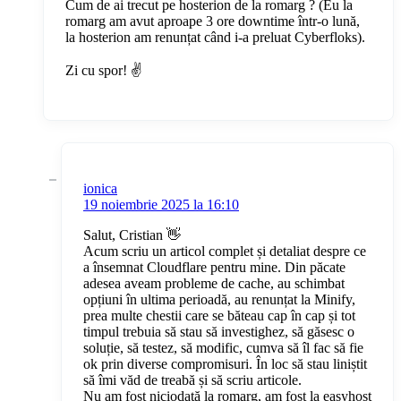
Cum de ai trecut pe hosterion de la romarg ? (Eu la
romarg am avut aproape 3 ore downtime într-o lună,
la hosterion am renunțat când i-a preluat Cyberfloks).
Zi cu spor! ✌️
ionica
19 noiembrie 2025 la 16:10
Salut, Cristian 👋
Acum scriu un articol complet și detaliat despre ce
a însemnat Cloudflare pentru mine. Din păcate
adesea aveam probleme de cache, au schimbat
opțiuni în ultima perioadă, au renunțat la Minify,
prea multe chestii care se băteau cap în cap și tot
timpul trebuia să stau să investighez, să găsesc o
soluție, să testez, să modific, cumva să îl fac să fie
ok prin diverse compromisuri. În loc să stau liniștit
să îmi văd de treabă și să scriu articole.
Nu am fost niciodată la romarg, am fost la easyhost