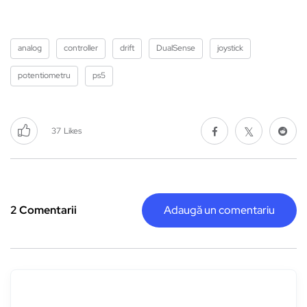
analog
controller
drift
DualSense
joystick
potentiometru
ps5
37
Likes
2 Comentarii
Adaugă un comentariu