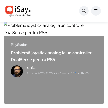
PlayStation
Problemă joystick analog la un controller
DualSense pentru PS5
ionica
3 martie 2025, 18:26
2 min
2
145