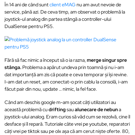
În 14 ani de când sunt
client eMAG
nu am avut nevoie de
service, până azi. De ceva timp, am observat o problemă la
joystick-ul analog din partea stângă a controller-ului
DualSense pentru PS5.
Fără să fac nimic a început să o ia razna,
merge singur spre
stânga.
Problema a apărut undeva prin toamnă și nu i-am
dat importanță am zis că poate e ceva temporar și își revine.
I-am dat un reset, am conectat-o prin cablu la consolă, i-am
făcut pair din nou, update … nimic, la fel face.
Când am deschis google m-am șocat câți utilizatori au
această problemă cu
drifting
sau
alunecare de nebun
a
joystick-ului analog. Eram curios să văd cum se rezolvă, cine îl
desface și îl repară. Tutoriale câte vrei pe youtube, reparatori
câți vrei pe tiktok sau pe olx așa că am cerut niște oferte. 80,