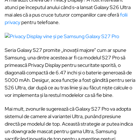
atunci pe începutul anului când s-a lansat Galaxy S26 Ultra
mai ales că a pus cruce tuturor companiilor care oferă
folii
privacy
pentru telefoane.
Seria Galaxy S27 promite „inovații majore” cum ar spune
Samsung, una dintre acestea ar fi ca modelul S27 Pro să
primească Privacy Display pentru securitate sporită, o
diagonală compactă de 6.47 inchi și o baterie generoasă de
5000 mAh. Desigur, acea funcție a fost gândită pentru seria
S26 Ultra, dar după ce au tras linie și au făcut niște calcule o
vor implementa și la restul modelelor ca să fie bine.
Mai mult, zvonurile sugerează că Galaxy S27 Pro va adopta
sistemul de camere al variantei Ultra, punând presiune
directă pe modelul de top. Această strategie ar putea indica
un downgrade mascat pentru gama Ultra, Samsung
sacrificând inovația de top pentru a menține prețuri