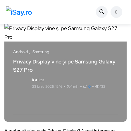
Android
Samsung
Privacy Display vine și pe Samsung Galaxy
S27 Pro
ionica
23 iunie 2026, 12:16
1 min
0
132
A mai auzit cineva de Privacy Display? A fost interesant