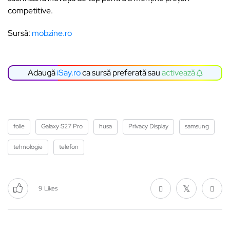
competitive.
Sursă:
mobzine.ro
Adaugă
iSay.ro
ca sursă preferată sau
activează
folie
Galaxy S27 Pro
husa
Privacy Display
samsung
tehnologie
telefon
9
Likes