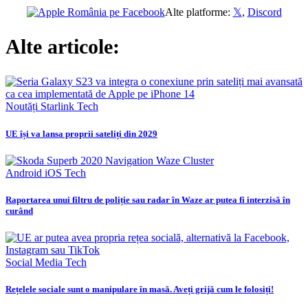
Alte platforme:
𝕏
,
Discord
Alte articole:
Noutăți
Starlink
Tech
UE își va lansa proprii sateliți din 2029
Android
iOS
Tech
Raportarea unui filtru de poliție sau radar în Waze ar putea fi interzisă în
curând
Social Media
Tech
Rețelele sociale sunt o manipulare în masă. Aveți grijă cum le folosiți!