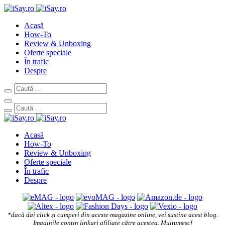
Acasă
How-To
Review & Unboxing
Oferte speciale
În trafic
Despre
Acasă
How-To
Review & Unboxing
Oferte speciale
În trafic
Despre
*dacă dai click și cumperi din aceste magazine online, vei susține acest blog.
Imaginile conțin linkuri afiliate către acestea. Mulțumesc!