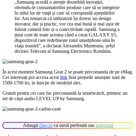
„Samsung acordă o atenție deosebită inovației,
oferindu-le consumatorilor produse care să se integreze
în stilul lor de viaţă și care să corespundă așteptărilor
lor. Am remarcat că utilizatorii își doresc un design
inovator, dar și practic, vor cea mai bună și mai ușor de
folosit cameră foto și o conectivitate rapidă. Samsung a
ținut cont de toate acestea când a creat GALAXY S5,
dispozitivul care redefinește rolul smartphone-ului în
viața noastră”, a declarat Alexandru Munteanu, șeful
diviziei Telecom al Samsung Electronics România.
În acest moment Samsung Gear 2 se poate precomanda de pe eMag.
Cei interesați pot accesa acest
link
însă prețurile anunțate sunt de
1500-1700 lei, in funcție de modelul ales.
Gratuit pentru cei care fac precomandă la smartwatch, primesc un
set de căști audio LEVEL UP by Samsung.
Adaugă
iSay.ro
ca sursă preferată sau
activează