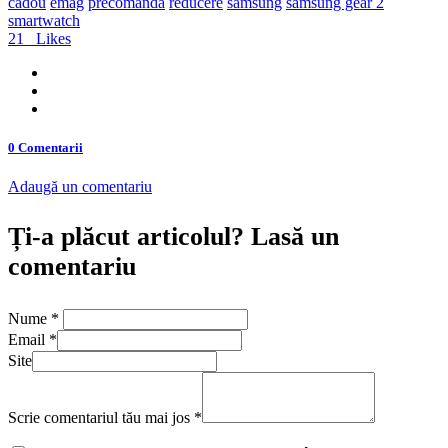
cadou
emag
precomanda
reducere
samsung
samsung gear 2
smartwatch
21
Likes
0 Comentarii
Adaugă un comentariu
Ți-a plăcut articolul? Lasă un
comentariu
Nume
*
Email
*
Site
Scrie comentariul tău mai jos
*