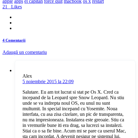
apple
apps
el capitan
force quit
macbook
os x
restart
21
Likes
4 Comentarii
Adaugă un comentariu
Alex
5 noiembrie 2015 la 22:09
Salutare. Eu am tot lucrat si stat pe Os X. Cred ca
incepand de la Leopard spre Snow Leopard. Nu stiu
unde se va indrepta noul OS, eu unul nu sunt
multumit. In special incepand cu Yosemite. Noua
interfata, cu asa zisa cizelare, un pic de transparenta,
nu ma impresioneaza. Instalarea este greoaie. Stiu ca
in vremurile bune iti era drag, sa lucrezi sa instalezi.
Stiai ca o sa fie bine. Acum mi se pare ca userul Mac,
sta cam incordat. A devenit nesigur pe sistemul lui.