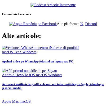
Comunitate Facebook
Alte platforme:
𝕏
,
Discord
Alte articole:
macOS
Tech
Windows
Apeluri video pe WhatsApp folosind un laptop sau PC
Android
How-To
iOS
macOS
Windows
Activează notificările și află cele mai noi informații despre Apple, tehnologie
și social media
Apple
Mac
macOS