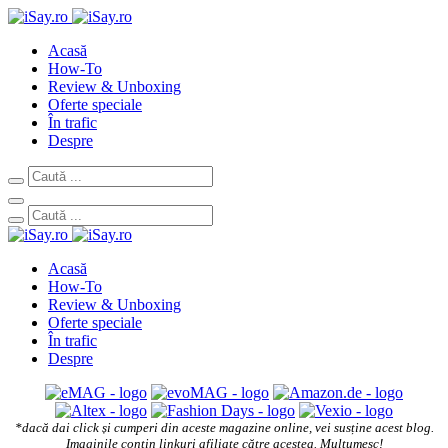
Acasă
How-To
Review & Unboxing
Oferte speciale
În trafic
Despre
Acasă
How-To
Review & Unboxing
Oferte speciale
În trafic
Despre
*dacă dai click și cumperi din aceste magazine online, vei susține acest blog.
Imaginile conțin linkuri afiliate către acestea. Mulțumesc!