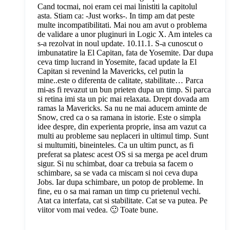
Cand tocmai, noi eram cei mai linistiti la capitolul
asta. Stiam ca: -Just works-. In timp am dat peste
multe incompatibilitati. Mai nou am avut o problema
de validare a unor pluginuri in Logic X. Am inteles ca
s-a rezolvat in noul update. 10.11.1. S-a cunoscut o
imbunatatire la El Capitan, fata de Yosemite. Dar dupa
ceva timp lucrand in Yosemite, facad update la El
Capitan si revenind la Mavericks, cel putin la
mine..este o diferenta de calitate, stabilitate… Parca
mi-as fi revazut un bun prieten dupa un timp. Si parca
si retina imi sta un pic mai relaxata. Drept dovada am
ramas la Mavericks. Sa nu ne mai aducem aminte de
Snow, cred ca o sa ramana in istorie. Este o simpla
idee despre, din experienta proprie, insa am vazut ca
multi au probleme sau neplaceri in ultimul timp. Sunt
si multumiti, bineinteles. Ca un ultim punct, as fi
preferat sa platesc acest OS si sa merga pe acel drum
sigur. Si nu schimbat, doar ca trebuia sa facem o
schimbare, sa se vada ca miscam si noi ceva dupa
Jobs. Iar dupa schimbare, un potop de probleme. In
fine, eu o sa mai raman un timp cu prietenul vechi.
Atat ca interfata, cat si stabilitate. Cat se va putea. Pe
viitor vom mai vedea. 🙂 Toate bune.