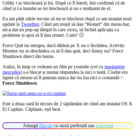
Utility i se blochează și lui. După ce îl întreb, îmi confirmă că de
când și l-a instalat se tot blochează și nu e mulțumit de el.
Eu am pățit zilele trecute să mi se blocheze după ce am instalat noul
update la
Tweetbot
. Când am reușit să dau “Restart” din menu-bar,
mi-a dat un pop-up tâmpit în care zicea, să închid aplicația cu
probleme și apoi să îi dau restart. Cum? 🙂
Force Quit nu mergea, dacă dădeai pe X nu o închidea, Activity
Monitor nu se deschidea ca să îi dau quit, deci funny nu? Force
Shutdown direct din buton.
Astăzi, în timp ce vedeam un film pe youtube (cel cu
mașinuțele
mercedes
) s-a blocat și numai răspundea la nici o tastă. Ciudat era
faptul că mouse-ul îl puteam mișca dar nu lua nici o comandă >
Force Shutdown
.
Este a doua oară în decurs de 2 săptămâni de când am instalat OS X
El Capitan. Căpitane, ești beat.
Adaugă
iSay.ro
ca sursă preferată sau
activează