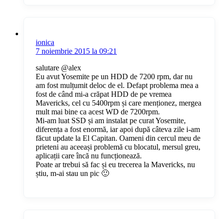
ionica
7 noiembrie 2015 la 09:21
salutare @alex
Eu avut Yosemite pe un HDD de 7200 rpm, dar nu
am fost mulțumit deloc de el. Defapt problema mea a
fost de când mi-a crăpat HDD de pe vremea
Mavericks, cel cu 5400rpm și care menționez, mergea
mult mai bine ca acest WD de 7200rpm.
Mi-am luat SSD și am instalat pe curat Yosemite,
diferența a fost enormă, iar apoi după câteva zile i-am
făcut update la El Capitan. Oameni din cercul meu de
prieteni au aceeași problemă cu blocatul, mersul greu,
aplicații care încă nu funcționează.
Poate ar trebui să fac și eu trecerea la Mavericks, nu
știu, m-ai stau un pic 🙂