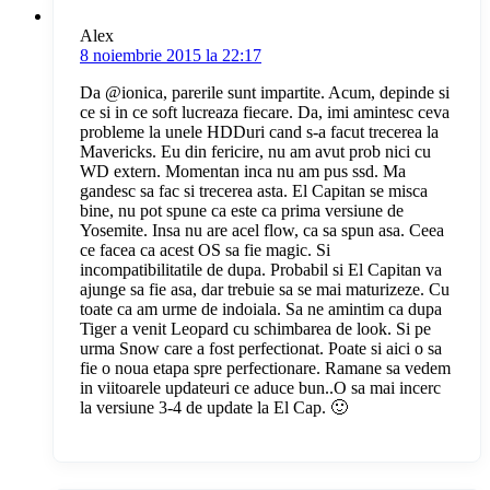
Alex
8 noiembrie 2015 la 22:17
Da @ionica, parerile sunt impartite. Acum, depinde si
ce si in ce soft lucreaza fiecare. Da, imi amintesc ceva
probleme la unele HDDuri cand s-a facut trecerea la
Mavericks. Eu din fericire, nu am avut prob nici cu
WD extern. Momentan inca nu am pus ssd. Ma
gandesc sa fac si trecerea asta. El Capitan se misca
bine, nu pot spune ca este ca prima versiune de
Yosemite. Insa nu are acel flow, ca sa spun asa. Ceea
ce facea ca acest OS sa fie magic. Si
incompatibilitatile de dupa. Probabil si El Capitan va
ajunge sa fie asa, dar trebuie sa se mai maturizeze. Cu
toate ca am urme de indoiala. Sa ne amintim ca dupa
Tiger a venit Leopard cu schimbarea de look. Si pe
urma Snow care a fost perfectionat. Poate si aici o sa
fie o noua etapa spre perfectionare. Ramane sa vedem
in viitoarele updateuri ce aduce bun..O sa mai incerc
la versiune 3-4 de update la El Cap. 🙂