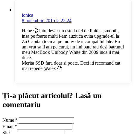
ionica
8 noiembrie 2015 la 22:24
Hehe 🙂 intradevar nu este la fel de fluid si smooth,
insa pe foarte multi i-am auzit ca evita upgrade-ul la
Za Capitan tocmai pe motiv de incompatibilitate. Eu
am vrut sa il am pe curat, nu imi pare rau desi batranul
meu MacBook Unibody White din 2009 inca il mai
duce.
Merita SSD fara doar si poate. Deci iti recomand cat
mai repede @alex 🙂
Ți-a plăcut articolul? Lasă un
comentariu
Nume
*
Email
*
Site