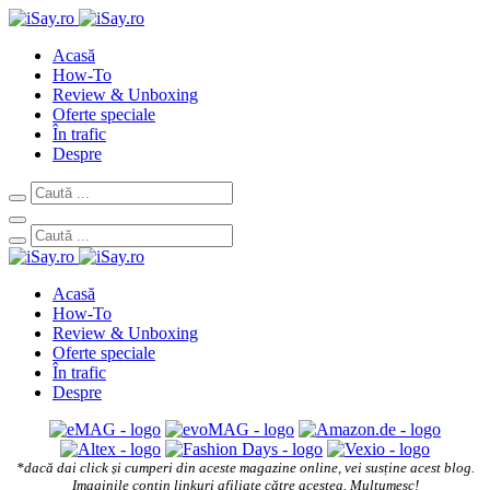
Acasă
How-To
Review & Unboxing
Oferte speciale
În trafic
Despre
Acasă
How-To
Review & Unboxing
Oferte speciale
În trafic
Despre
*dacă dai click și cumperi din aceste magazine online, vei susține acest blog.
Imaginile conțin linkuri afiliate către acestea. Mulțumesc!