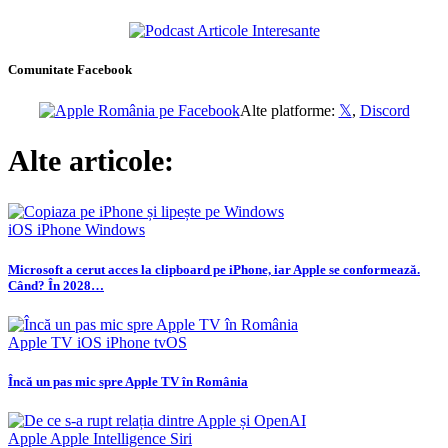
Comunitate Facebook
Alte platforme:
𝕏
,
Discord
Alte articole:
iOS
iPhone
Windows
Microsoft a cerut acces la clipboard pe iPhone, iar Apple se conformează.
Când? În 2028…
Apple TV
iOS
iPhone
tvOS
Încă un pas mic spre Apple TV în România
Apple
Apple Intelligence
Siri