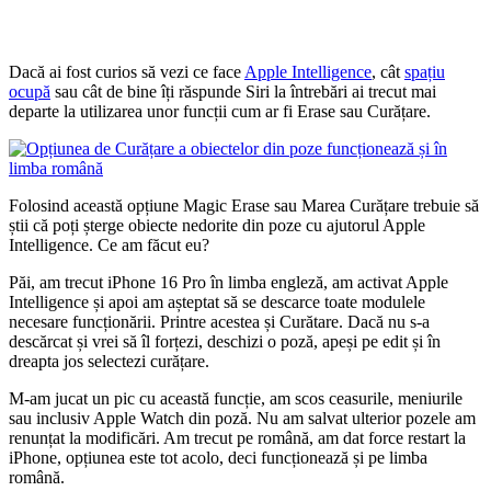
Dacă ai fost curios să vezi ce face
Apple Intelligence
, cât
spațiu
ocupă
sau cât de bine îți răspunde Siri la întrebări ai trecut mai
departe la utilizarea unor funcții cum ar fi Erase sau Curățare.
Folosind această opțiune Magic Erase sau Marea Curățare trebuie să
știi că poți șterge obiecte nedorite din poze cu ajutorul Apple
Intelligence. Ce am făcut eu?
Păi, am trecut iPhone 16 Pro în limba engleză, am activat Apple
Intelligence și apoi am așteptat să se descarce toate modulele
necesare funcționării. Printre acestea și Curătare. Dacă nu s-a
descărcat și vrei să îl forțezi, deschizi o poză, apeși pe edit și în
dreapta jos selectezi curățare.
M-am jucat un pic cu această funcție, am scos ceasurile, meniurile
sau inclusiv Apple Watch din poză. Nu am salvat ulterior pozele am
renunțat la modificări. Am trecut pe română, am dat force restart la
iPhone, opțiunea este tot acolo, deci funcționează și pe limba
română.