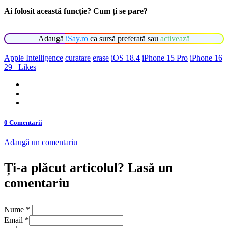
Ai folosit această funcție? Cum ți se pare?
Adaugă
iSay.ro
ca sursă preferată sau
activează
Apple Intelligence
curatare
erase
iOS 18.4
iPhone 15 Pro
iPhone 16
29
Likes
0 Comentarii
Adaugă un comentariu
Ți-a plăcut articolul? Lasă un
comentariu
Nume
*
Email
*