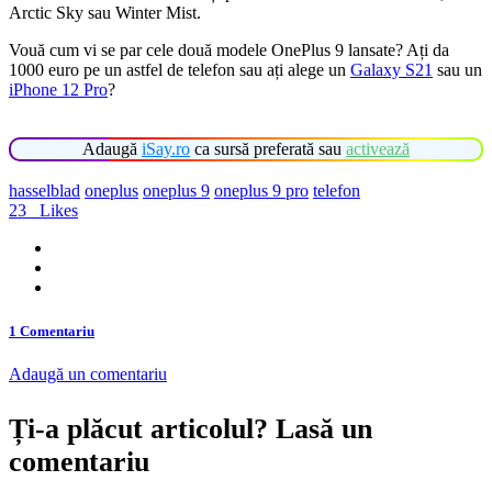
Arctic Sky sau Winter Mist.
Vouă cum vi se par cele două modele OnePlus 9 lansate? Ați da
1000 euro pe un astfel de telefon sau ați alege un
Galaxy S21
sau un
iPhone 12 Pro
?
Adaugă
iSay.ro
ca sursă preferată sau
activează
hasselblad
oneplus
oneplus 9
oneplus 9 pro
telefon
23
Likes
1 Comentariu
Adaugă un comentariu
Ți-a plăcut articolul? Lasă un
comentariu