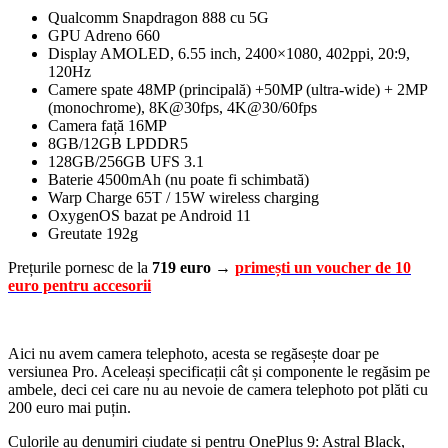
Qualcomm Snapdragon 888 cu 5G
GPU Adreno 660
Display AMOLED, 6.55 inch, 2400×1080, 402ppi, 20:9,
120Hz
Camere spate 48MP (principală) +50MP (ultra-wide) + 2MP
(monochrome), 8K@30fps, 4K@30/60fps
Camera față 16MP
8GB/12GB LPDDR5
128GB/256GB UFS 3.1
Baterie 4500mAh (nu poate fi schimbată)
Warp Charge 65T / 15W wireless charging
OxygenOS bazat pe Android 11
Greutate 192g
Prețurile pornesc de la
719 euro
→
primești un voucher de 10
euro pentru accesorii
Aici nu avem camera telephoto, acesta se regăsește doar pe
versiunea Pro. Aceleași specificații cât și componente le regăsim pe
ambele, deci cei care nu au nevoie de camera telephoto pot plăti cu
200 euro mai puțin.
Culorile au denumiri ciudate și pentru OnePlus 9: Astral Black,