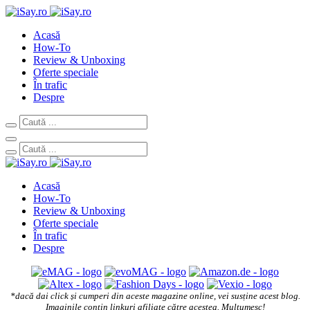
Acasă
How-To
Review & Unboxing
Oferte speciale
În trafic
Despre
Acasă
How-To
Review & Unboxing
Oferte speciale
În trafic
Despre
*dacă dai click și cumperi din aceste magazine online, vei susține acest blog.
Imaginile conțin linkuri afiliate către acestea. Mulțumesc!