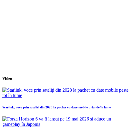
Video
Starlink, voce prin sateliți din 2028 la pachet cu date mobile oriunde în lume