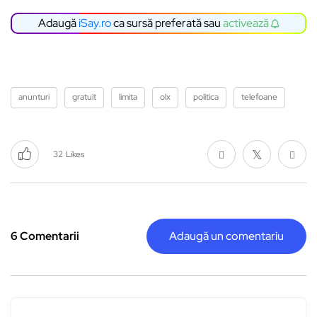
Adaugă
iSay.ro
ca sursă preferată sau
activează
anunturi
gratuit
limita
olx
politica
telefoane
32
Likes
6 Comentarii
Adaugă un comentariu