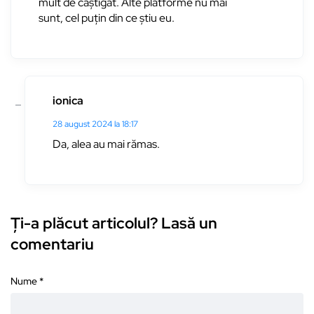
mult de câștigat. Alte platforme nu mai
sunt, cel puțin din ce știu eu.
ionica
28 august 2024 la 18:17
Da, alea au mai rămas.
Ți-a plăcut articolul? Lasă un
comentariu
Nume
*