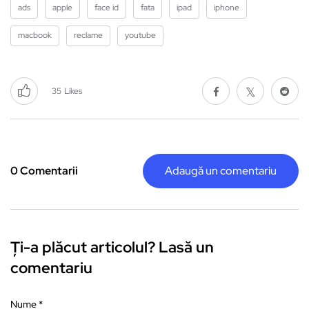
ads
apple
face id
fata
ipad
iphone
macbook
reclame
youtube
35
Likes
0 Comentarii
Adaugă un comentariu
Ți-a plăcut articolul? Lasă un
comentariu
Nume
*