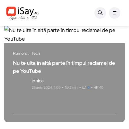
Rumors
Tech
Nu te uita în altă parte în timpul reclamei de
pe YouTube
ionica
21 iunie 2024, 11:09
2 min
0
40