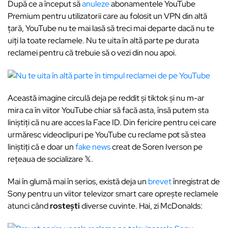
După ce a început să
anuleze
abonamentele YouTube
Premium pentru utilizatorii care au folosit un VPN din altă
țară, YouTube nu te mai lasă să treci mai departe dacă nu te
uiți la toate reclamele. Nu te uita în altă parte pe durata
reclamei pentru că trebuie să o vezi din nou apoi.
Această imagine circulă deja pe reddit și tiktok și nu m-ar
mira ca în viitor YouTube chiar să facă asta, însă putem sta
liniștiți că nu are acces la Face ID. Din fericire pentru cei care
urmăresc videoclipuri pe YouTube cu reclame pot să stea
liniștiți că e doar un
fake news
creat de Soren Iverson pe
rețeaua de socializare 𝕏.
Mai în glumă mai în serios, există deja un
brevet
înregistrat de
Sony pentru un viitor televizor smart care oprește reclamele
atunci când
rostești
diverse cuvinte. Hai, zi McDonalds: