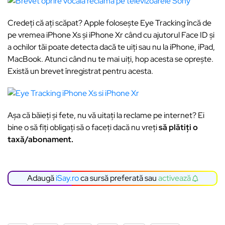
Credeți că ați scăpat? Apple folosește Eye Tracking încă de
pe vremea iPhone Xs și iPhone Xr când cu ajutorul Face ID și
a ochilor tăi poate detecta dacă te uiți sau nu la iPhone, iPad,
MacBook. Atunci când nu te mai uiți, hop acesta se oprește.
Există un brevet înregistrat pentru acesta.
Așa că băieți și fete, nu vă uitați la reclame pe internet? Ei
bine o să fiți obligați să o faceți dacă nu vreți
să plătiți o
taxă/abonament.
Adaugă
iSay.ro
ca sursă preferată sau
activează