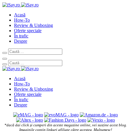
Acasă
How-To
Review & Unboxing
Oferte speciale
În trafic
Despre
Acasă
How-To
Review & Unboxing
Oferte speciale
În trafic
Despre
*dacă dai click și cumperi din aceste magazine online, vei susține acest blog.
Imaginile conțin linkuri afiliate către acestea. Mulțumesc!