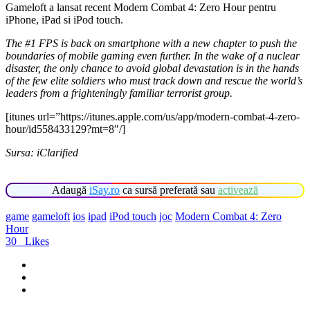
Gameloft a lansat recent Modern Combat 4: Zero Hour pentru
iPhone, iPad si iPod touch.
The #1 FPS is back on smartphone with a new chapter to push the
boundaries of mobile gaming even further. In the wake of a nuclear
disaster, the only chance to avoid global devastation is in the hands
of the few elite soldiers who must track down and rescue the world’s
leaders from a frighteningly familiar terrorist group.
[itunes url=”https://itunes.apple.com/us/app/modern-combat-4-zero-
hour/id558433129?mt=8″/]
Sursa: iClarified
Adaugă
iSay.ro
ca sursă preferată sau
activează
game
gameloft
ios
ipad
iPod touch
joc
Modern Combat 4: Zero
Hour
30
Likes