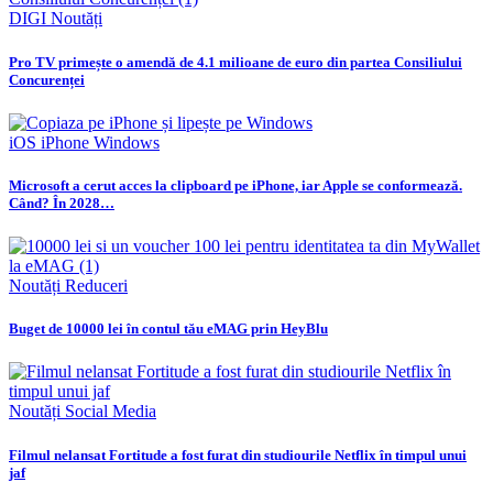
DIGI
Noutăți
Pro TV primește o amendă de 4.1 milioane de euro din partea Consiliului
Concurenței
iOS
iPhone
Windows
Microsoft a cerut acces la clipboard pe iPhone, iar Apple se conformează.
Când? În 2028…
Noutăți
Reduceri
Buget de 10000 lei în contul tău eMAG prin HeyBlu
Noutăți
Social Media
Filmul nelansat Fortitude a fost furat din studiourile Netflix în timpul unui
jaf