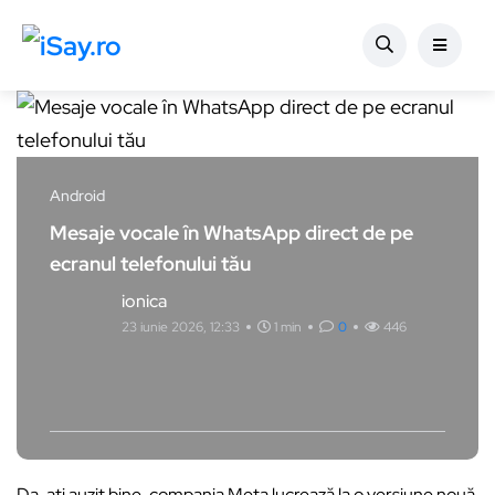
Android
Mesaje vocale în WhatsApp direct de pe
ecranul telefonului tău
ionica
23 iunie 2026, 12:33
1 min
0
446
Da, ați auzit bine, compania Meta lucrează la o versiune nouă