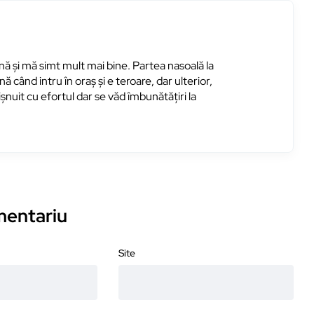
ă și mă simt mult mai bine. Partea nasoală la
când intru în oraș și e teroare, dar ulterior,
șnuit cu efortul dar se văd îmbunătățiri la
omentariu
Site