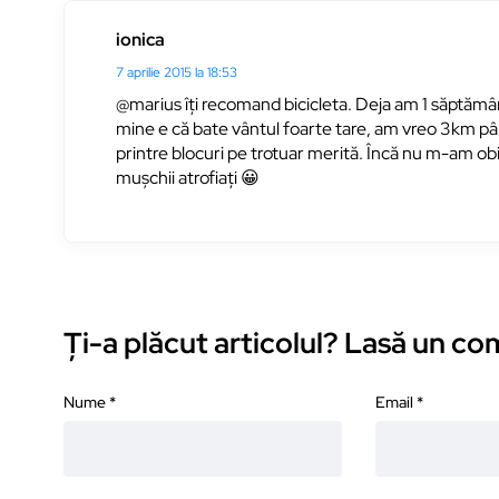
ionica
7 aprilie 2015 la 18:53
@marius îți recomand bicicleta. Deja am 1 săptămân
mine e că bate vântul foarte tare, am vreo 3km până 
printre blocuri pe trotuar merită. Încă nu m-am obi
mușchii atrofiați 😀
Ți-a plăcut articolul? Lasă un c
Nume
*
Email
*