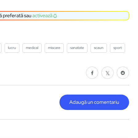
ă preferată sau
activează
lucru
medical
miscare
sanatate
scaun
sport
Adaugă un comentariu