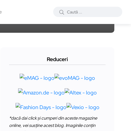
e
Reduceri
*dacă dai click și cumperi din aceste magazine
online, vei susține acest blog. Imaginile conțin