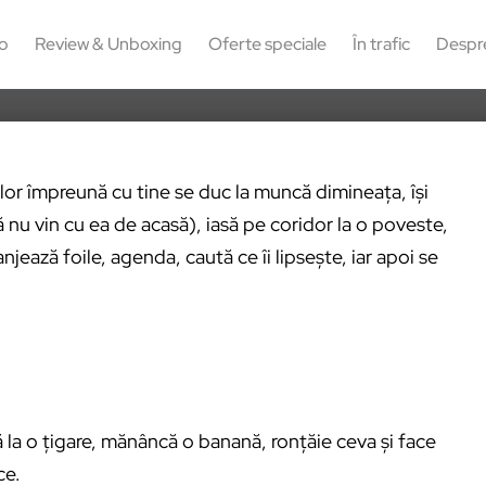
22
o
Review & Unboxing
Oferte speciale
În trafic
Despr
ilor împreună cu tine se duc la muncă dimineața, își
 nu vin cu ea de acasă), iasă pe coridor la o poveste,
njează foile, agenda, caută ce îi lipsește, iar apoi se
ă la o țigare, mănâncă o banană, ronțăie ceva și face
ce.