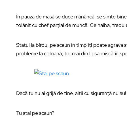
În pauza de masă se duce mănâncă, se simte bine,
tolănit cu chef parțial de muncă. Ce naiba, trebu
Statul la birou, pe scaun în timp îți poate agrava 
probleme la coloană, tocmai din lipsa mișcării, spo
Dacă tu nu ai grijă de tine, alții cu siguranță nu au!
Tu stai pe scaun?