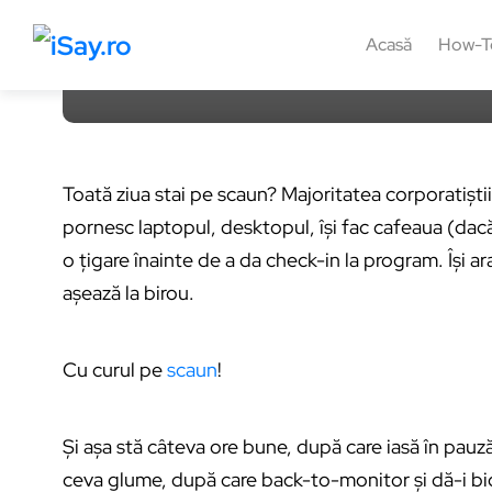
4 aprilie 2015, 00:21
1 min
2
Acasă
How-T
Toată ziua stai pe scaun? Majoritatea corporatiști
pornesc laptopul, desktopul, își fac cafeaua (dacă
o țigare înainte de a da check-in la program. Își ara
așează la birou.
Cu curul pe
scaun
!
Și așa stă câteva ore bune, după care iasă în pauz
ceva glume, după care back-to-monitor și dă-i bi