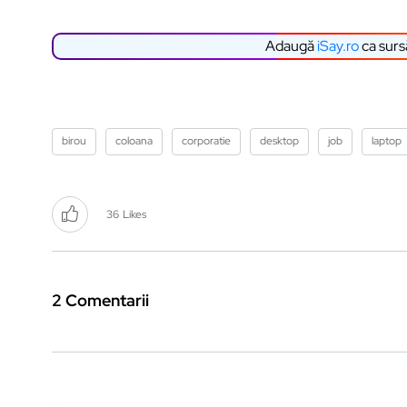
Adaugă
iSay.ro
ca surs
birou
coloana
corporatie
desktop
job
laptop
36
Likes
2 Comentarii