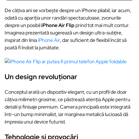
De câțiva ani se vorbește despre un iPhone pliabil, iar acum,
odată cu apariția unor randări spectaculoase, zvonurile
despre un posibil
iPhone Air Flip
prind tot mai mult contur.
Imaginea prezentată sugerează un design ultra-subțire,
inspirat din linia
iPhone Air
, dar suficient de flexibil încât să
poată fi îndoit la jumătate.
Un design revoluționar
Conceptul arată un dispozitiv elegant, cu un profil de doar
câțiva milimetri grosime, ce păstrează atenția Apple pentru
detalii și finisaje premium. Camera principală este integrată
într-un bump minimalist, iar marginea metalică lucioasă dă
impresia unui device futurist.
Tehnologie și provocări