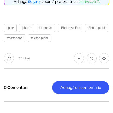
Adaugă
iSay.ro
ca sursă preferată sau
activează
apple
iphone
iphone air
iPhone Air Flip
iPhone pliabil
smartphone
telefon pliabil
25
Likes
0 Comentarii
Adaugă un comentariu