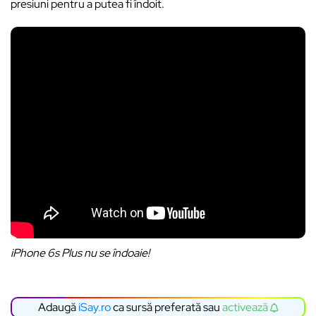
presiuni pentru a putea fi îndoit.
iPhone 6s Plus nu se îndoaie!
Adaugă
iSay.ro
ca sursă preferată sau
activează