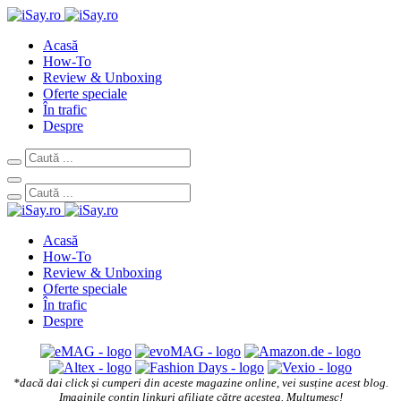
Acasă
How-To
Review & Unboxing
Oferte speciale
În trafic
Despre
Acasă
How-To
Review & Unboxing
Oferte speciale
În trafic
Despre
*dacă dai click și cumperi din aceste magazine online, vei susține acest blog.
Imaginile conțin linkuri afiliate către acestea. Mulțumesc!