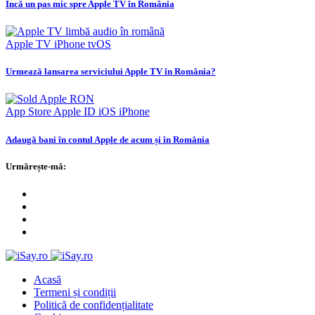
Încă un pas mic spre Apple TV în România
Apple TV
iPhone
tvOS
Urmează lansarea serviciului Apple TV în România?
App Store
Apple ID
iOS
iPhone
Adaugă bani în contul Apple de acum și în România
Urmărește-mă:
Acasă
Termeni și condiții
Politică de confidențialitate