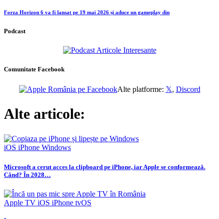
Forza Horizon 6 va fi lansat pe 19 mai 2026 și aduce un gameplay din
Podcast
Comunitate Facebook
Alte platforme:
𝕏
,
Discord
Alte articole:
iOS
iPhone
Windows
Microsoft a cerut acces la clipboard pe iPhone, iar Apple se conformează.
Când? În 2028…
Apple TV
iOS
iPhone
tvOS