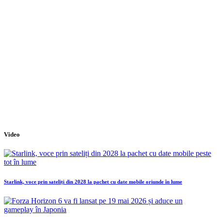
Video
Starlink, voce prin sateliți din 2028 la pachet cu date mobile oriunde în lume