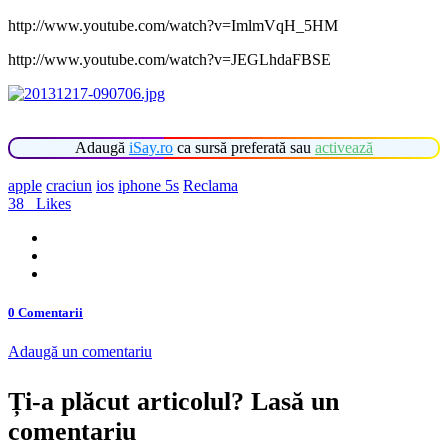
http://www.youtube.com/watch?v=ImlmVqH_5HM
http://www.youtube.com/watch?v=JEGLhdaFBSE
Adaugă
iSay.ro
ca sursă preferată sau
activează
apple
craciun
ios
iphone 5s
Reclama
38
Likes
0 Comentarii
Adaugă un comentariu
Ți-a plăcut articolul? Lasă un
comentariu