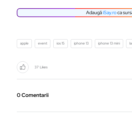
Adaugă
iSay.ro
ca surs
apple
event
ios 15
iphone 13
iphone 13 mini
l
37
Likes
0 Comentarii