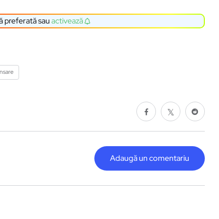
ă preferată sau
activează
ansare
Adaugă un comentariu