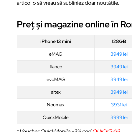
articol o să vreau să subliniez doar noutățile.
Preț și magazine online în R
iPhone 13 mini
128GB
eMAG
3949 lei
flanco
3949 lei
evoMAG
3949 lei
altex
3949 lei
Noumax
3931 lei
QuickMobile
3999 lei
*
Voucher QuickMobile -3% cod
QUICK5418