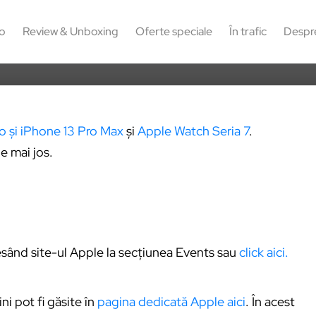
0
17
o
Review & Unboxing
Oferte speciale
În trafic
Despr
o și iPhone 13 Pro Max
și
Apple Watch Seria 7
.
e mai jos.
esând site-ul Apple la secțiunea Events sau
click aici.
ni pot fi găsite în
pagina dedicată Apple aici
. În acest