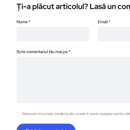
Ți-a plăcut articolul? Lasă un c
Nume
*
Email
*
Scrie comentariul tău mai jos
*
Salvează-mi numele, emailul și site-ul web în acest navigator pentru da