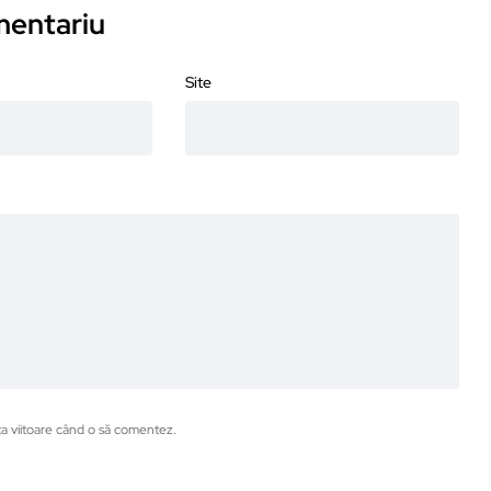
omentariu
Site
ta viitoare când o să comentez.