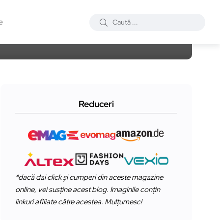
e
Reduceri
*dacă dai click și cumperi din aceste magazine
online, vei susține acest blog. Imaginile conțin
linkuri afiliate către acestea. Mulțumesc!