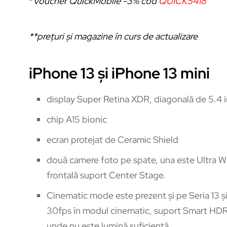
*
Voucher QuickMobile -3% cod
QUICK5418
**prețuri și magazine în curs de actualizare
iPhone 13 și iPhone 13 mini
display Super Retina XDR, diagonală de 5.4 in
chip A15 bionic
ecran protejat de Ceramic Shield
două camere foto pe spate, una este Ultra Wi
frontală suport Center Stage.
Cinematic mode este prezent și pe Seria 13 și 
30fps în modul cinematic, suport Smart HDR
unde nu este lumină suficientă.