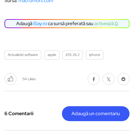
Sursă:
macrumors.com
Adaugă
iSay.ro
ca sursă preferată sau
activează
Actualizări software
apple
iOS 26.2
iphone
54
Likes
6 Comentarii
Adaugă un comentariu