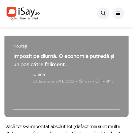
Noutăți
Impozit pe diurnă. O economie putredă și
un pas către faliment.
ionica
23 decembrie 2014, 22:02
1 min
1
8
Dacă tot s-a impozitat absolut tot (defapt mai sunt multe