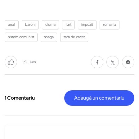
anaf
baroni
diurna
furt
impozit
romania
sistem comunist
spaga
tara de cacat
19
Likes
1 Comentariu
Adaugă un comentariu