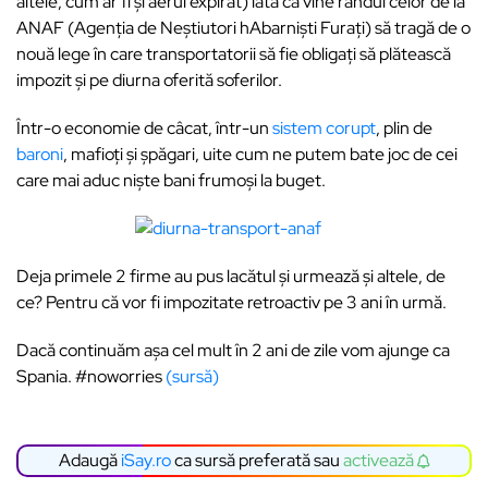
altele, cum ar fi și aerul expirat) iată că vine răndul celor de la
ANAF (Agenția de Neștiutori hAbarniști Furați) să tragă de o
nouă lege în care transportatorii să fie obligați să plătească
impozit și pe diurna oferită soferilor.
Într-o economie de câcat, într-un
sistem corupt
, plin de
baroni
, mafioți și șpăgari, uite cum ne putem bate joc de cei
care mai aduc niște bani frumoși la buget.
Deja primele 2 firme au pus lacătul și urmează și altele, de
ce? Pentru că vor fi impozitate retroactiv pe 3 ani în urmă.
Dacă continuăm așa cel mult în 2 ani de zile vom ajunge ca
Spania. #noworries
(sursă)
Adaugă
iSay.ro
ca sursă preferată sau
activează