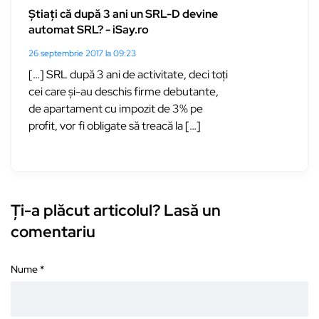
Știați că după 3 ani un SRL-D devine
automat SRL? - iSay.ro
26 septembrie 2017 la 09:23
[…] SRL după 3 ani de activitate, deci toți
cei care și-au deschis firme debutante,
de apartament cu impozit de 3% pe
profit, vor fi obligate să treacă la […]
Ți-a plăcut articolul? Lasă un
comentariu
Nume
*