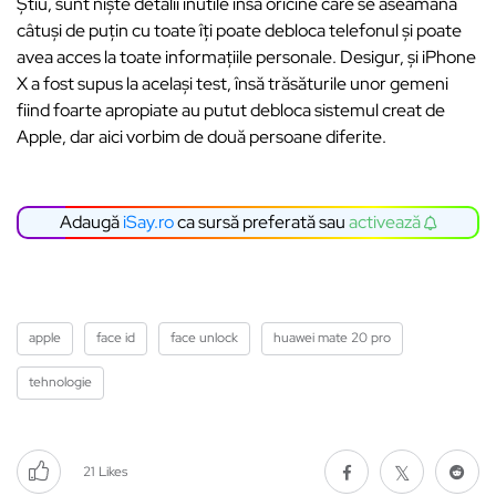
Știu, sunt niște detalii inutile însă oricine care se aseamănă
câtuși de puțin cu toate îți poate debloca telefonul și poate
avea acces la toate informațiile personale. Desigur, și iPhone
X a fost supus la același test, însă trăsăturile unor gemeni
fiind foarte apropiate au putut debloca sistemul creat de
Apple, dar aici vorbim de două persoane diferite.
Adaugă
iSay.ro
ca sursă preferată sau
activează
apple
face id
face unlock
huawei mate 20 pro
tehnologie
21
Likes