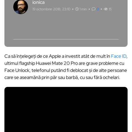
ionica
19 octombrie 2018, 23:10
1 min
0
15
Ca să înțelegeți de ce Apple a investit atât de mult în
Face ID
,
ultimul flagship Huawei Mate 20 Pro are grave probleme cu
Face Unlock, telefonul putând fi deblocat și de alte persoane
care se aseamănă prin păr sau barbă, cu sau fără ochelari.