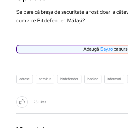
Se pare că breșa de securitate a fost doar la câte
cum zice Bitdefender. Mă lași?
Adaugă
iSay.ro
ca surs
adrese
antivirus
bitdefender
hacked
informatii
25
Likes