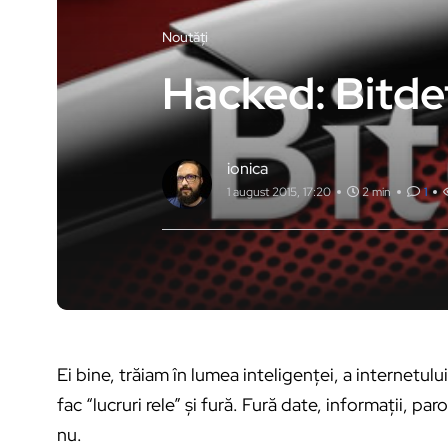
Noutăți
Hacked: Bitde
ionica
1 august 2015, 17:20
2 min
1
Ei bine, trăiam în lumea inteligenței, a internetului 
fac “lucruri rele” și fură. Fură date, informații, pa
nu.