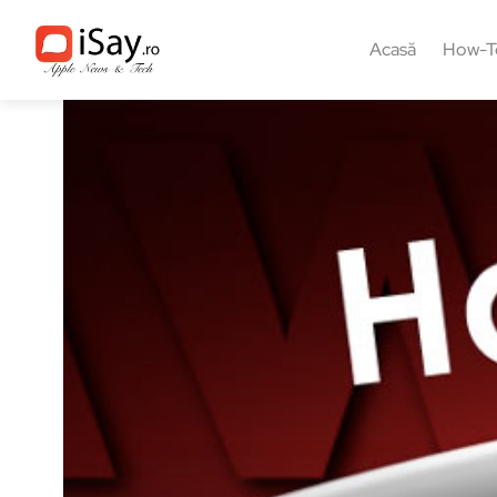
Acasă
How-T