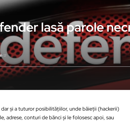
fender lasă parole nec
17
dar și a tuturor posibilitățiilor, unde băieții (hackerii)
role, adrese, conturi de bănci și le folosesc apoi, sau