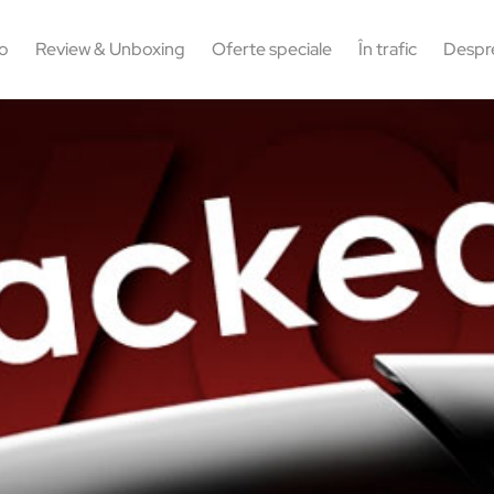
o
Review & Unboxing
Oferte speciale
În trafic
Despr