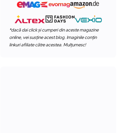
*dacă dai click și cumperi din aceste magazine
online, vei susține acest blog. Imaginile conțin
linkuri afiliate către acestea. Mulțumesc!