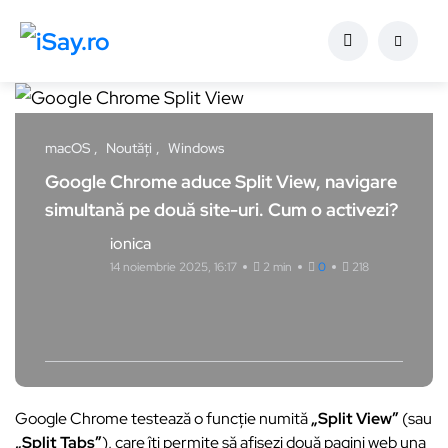
macOS
Noutăți
Windows
Google Chrome aduce Split View, navigare
simultană pe două site-uri. Cum o activezi?
ionica
14 noiembrie 2025, 16:17
2 min
0
218
Google Chrome testează o funcție numită
„Split View”
(sau
„Split Tabs”
), care îți permite să afișezi două pagini web una