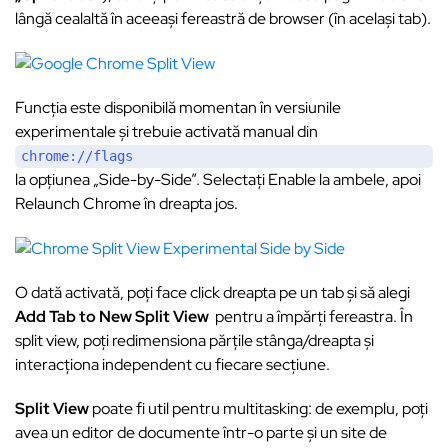
lângă cealaltă în aceeași fereastră de browser (în același tab).
Funcția este disponibilă momentan în versiunile
experimentale și trebuie activată manual din
chrome://flags
la opțiunea „Side-by-Side”. Selectați Enable la ambele, apoi
Relaunch Chrome în dreapta jos.
O dată activată, poți face click dreapta pe un tab și să alegi
Add Tab to New Split View
pentru a împărți fereastra. În
split view, poți redimensiona părțile stânga/dreapta și
interacționa independent cu fiecare secțiune.
Split View
poate fi util pentru multitasking: de exemplu, poți
avea un editor de documente într-o parte și un site de