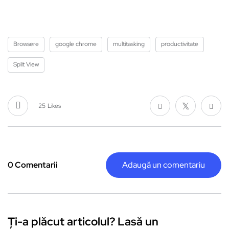
Browsere
google chrome
multitasking
productivitate
Split View
25
Likes
0 Comentarii
Adaugă un comentariu
Ți-a plăcut articolul? Lasă un