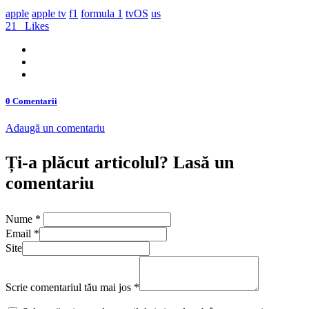
apple
apple tv
f1
formula 1
tvOS
us
21
Likes
0 Comentarii
Adaugă un comentariu
Ți-a plăcut articolul? Lasă un
comentariu
Nume
*
Email
*
Site
Scrie comentariul tău mai jos
*