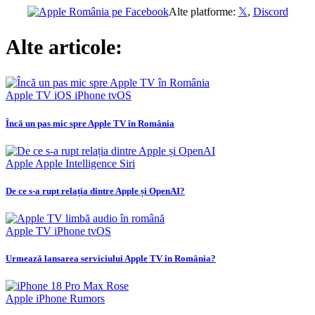
Alte platforme:
𝕏
,
Discord
Alte articole:
Apple TV
iOS
iPhone
tvOS
Încă un pas mic spre Apple TV în România
Apple
Apple Intelligence
Siri
De ce s-a rupt relația dintre Apple și OpenAI?
Apple TV
iPhone
tvOS
Urmează lansarea serviciului Apple TV în România?
Apple
iPhone
Rumors