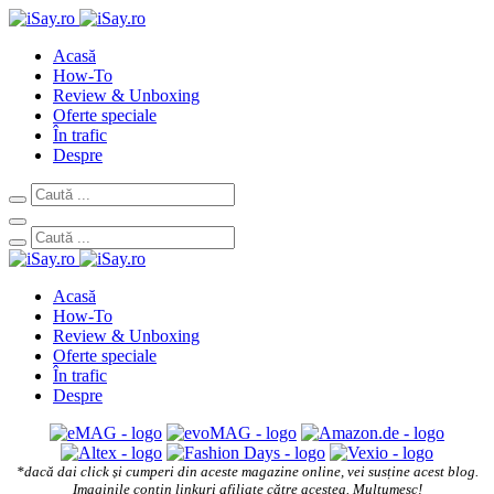
Acasă
How-To
Review & Unboxing
Oferte speciale
În trafic
Despre
Acasă
How-To
Review & Unboxing
Oferte speciale
În trafic
Despre
*dacă dai click și cumperi din aceste magazine online, vei susține acest blog.
Imaginile conțin linkuri afiliate către acestea. Mulțumesc!