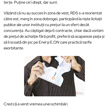
terțe. Puține ce’i drept, dar sunt.
Văzând că nu au succes în zona de vest, RDS s-a reorientat
către est, merg în zona dobrogei, participând la niște licitații
publice ale unor instituții cu prețuri la un sfert decât
concurența. Au câștigat deja 6 contracte, chiar dacă vorbim
de prețul de achiziție fără profit, preferă să acapareze piața și
să îi scoată din joc pe Enel și E.ON care practică tarife
exorbitante.
Cred că a venit vremea unei schimbări.