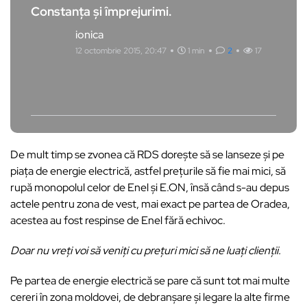
Constanța și împrejurimi.
ionica
12 octombrie 2015, 20:47
1 min
2
17
De mult timp se zvonea că RDS dorește să se lanseze și pe
piața de energie electrică, astfel prețurile să fie mai mici, să
rupă monopolul celor de Enel și E.ON, însă când s-au depus
actele pentru zona de vest, mai exact pe partea de Oradea,
acestea au fost respinse de Enel fără echivoc.
Doar nu vreți voi să veniți cu prețuri mici să ne luați clienții.
Pe partea de energie electrică se pare că sunt tot mai multe
cereri în zona moldovei, de debranșare și legare la alte firme