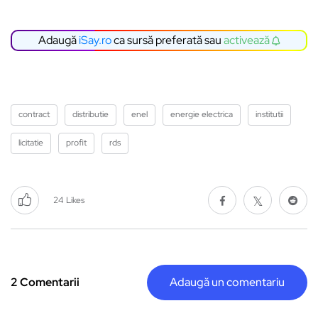
Adaugă
iSay.ro
ca sursă preferată sau
activează
contract
distributie
enel
energie electrica
institutii
licitatie
profit
rds
24
Likes
2 Comentarii
Adaugă un comentariu