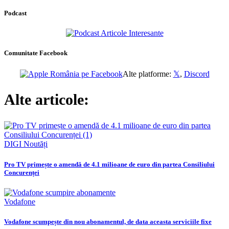
Podcast
Comunitate Facebook
Alte platforme:
𝕏
,
Discord
Alte articole:
DIGI
Noutăți
Pro TV primește o amendă de 4.1 milioane de euro din partea Consiliului
Concurenței
Vodafone
Vodafone scumpește din nou abonamentul, de data aceasta serviciile fixe