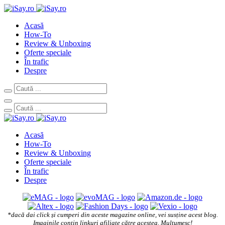
Acasă
How-To
Review & Unboxing
Oferte speciale
În trafic
Despre
Acasă
How-To
Review & Unboxing
Oferte speciale
În trafic
Despre
*dacă dai click și cumperi din aceste magazine online, vei susține acest blog.
Imaginile conțin linkuri afiliate către acestea. Mulțumesc!