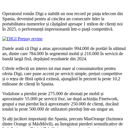
Operatorul român Digi a stabilit un nou record pe piața telecom din
Spania, devenind pentru al cincilea an consecutiv lider la
portabilitatea numerelor și câștigând aproape 1 milion de clienți noi
în 2025, o performanță impresionantă într-o piață competitivă.
Datele arată că Digi a atras aproximativ 994.000 de portări în ultimul
an, dintre care 784.000 în segmentul mobil și 210.000 în servicii de
bandă largă fixă, depășind rezultatele din 2024.
Cifrele reflectă un interes tot mai mare al consumatorilor pentru
oferta Digi, care pune accent pe servicii simple, prețuri competitive
și o rețea de fibră optică extinsă, ajungând în prezent la peste 10,2
milioane de clienți în Spania.
Vodafone a pierdut peste 275.000 de abonați pe mobil și
aproximativ 55.000 pe servicii fixe, iar după achiziția Finetwork,
grupul a mai pierdut încă aproximativ 250.000 de clienți, ducând
totalul la peste 500.000 de utilizatori pierduți într-un singur an.
Și alți jucători importanți din Spania, precum MasOrange (fuziunea
dintre Orange și MásMóvil), au înregistrat pierderi semnificative de