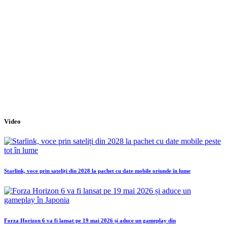
Video
Starlink, voce prin sateliți din 2028 la pachet cu date mobile oriunde în lume
Forza Horizon 6 va fi lansat pe 19 mai 2026 și aduce un gameplay din