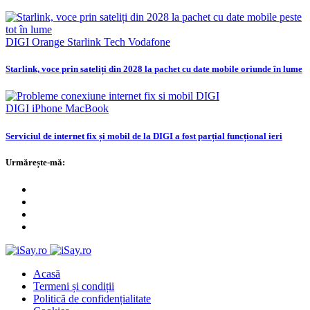
DIGI
Orange
Starlink
Tech
Vodafone
Starlink, voce prin sateliți din 2028 la pachet cu date mobile oriunde în lume
DIGI
iPhone
MacBook
Serviciul de internet fix și mobil de la DIGI a fost parțial funcțional ieri
Urmărește-mă:
Acasă
Termeni și condiții
Politică de confidențialitate