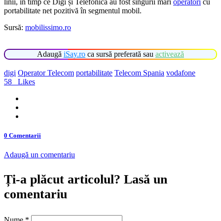
linii, în timp ce Digi și Telefónica au fost singurii mari
operatori
cu
portabilitate net pozitivă în segmentul mobil.
Sursă:
mobilissimo.ro
Adaugă
iSay.ro
ca sursă preferată sau
activează
digi
Operator Telecom
portabilitate
Telecom Spania
vodafone
58
Likes
0 Comentarii
Adaugă un comentariu
Ți-a plăcut articolul? Lasă un
comentariu
Nume
*