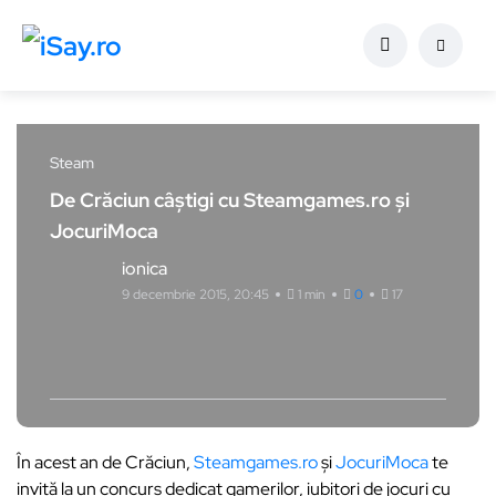
Steam
De Crăciun câștigi cu Steamgames.ro și
JocuriMoca
ionica
9 decembrie 2015, 20:45
1 min
0
17
În acest an de Crăciun,
Steamgames.ro
și
JocuriMoca
te
invită la un concurs dedicat gamerilor, iubitori de jocuri cu