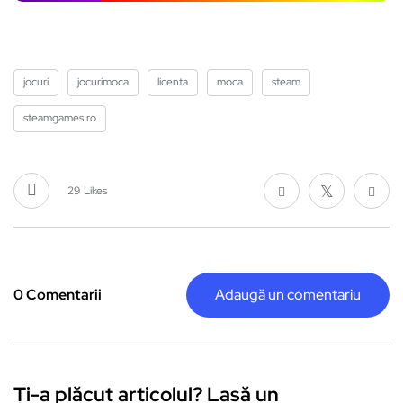
jocuri
jocurimoca
licenta
moca
steam
steamgames.ro
29
Likes
0 Comentarii
Adaugă un comentariu
Ți-a plăcut articolul? Lasă un