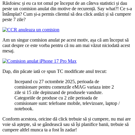
Răsfoiesc și eu ca tot omul pe început de an câteva statistici și dau
peste un comision anulat din motive de recurență. Say what?! Ce s-a
întâmplat? Cum și-a permis clientul să dea click astăzi și să cumpere
peste 7 zile?
Am un singur comision anulat pe acest motiv, așa că am început să
caut despre ce este vorba pentru că nu am mai văzut niciodată acest
mesaj.
Dap, din păcate iată ce spun TC modificate anul trecut:
Incepand cu 27 octombrie 2025, perioada de
comisionare pentru comenzile eMAG variaza intre 2
zile si 15 zile depinzand de produsele vandute.
Categoriile de produse cu 2 zile perioada de
comisionare sunt: telefoane mobile, televizoare, laptop /
notebook.
Conform acestora, oricine dă click trebuie să și cumpere, nu mai are
voie să aștepte, să se gândească sau să își planifice banii, trebuie să
cumpere altfel munca ta a fost în zadar!