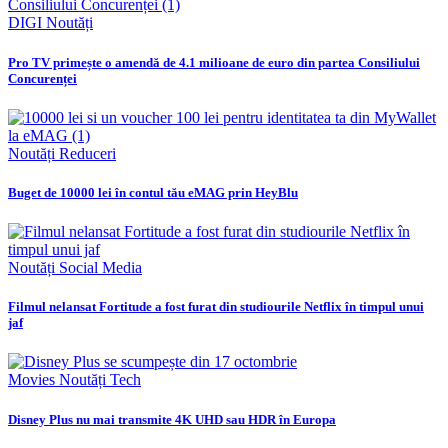
DIGI
Noutăți
Pro TV primește o amendă de 4.1 milioane de euro din partea Consiliului
Concurenței
Noutăți
Reduceri
Buget de 10000 lei în contul tău eMAG prin HeyBlu
Noutăți
Social Media
Filmul nelansat Fortitude a fost furat din studiourile Netflix în timpul unui
jaf
Movies
Noutăți
Tech
Disney Plus nu mai transmite 4K UHD sau HDR în Europa