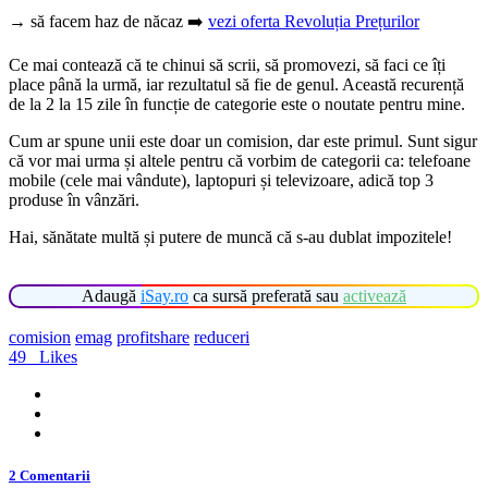
→ să facem haz de năcaz ➡️
vezi oferta Revoluția Prețurilor
Ce mai contează că te chinui să scrii, să promovezi, să faci ce îți
place până la urmă, iar rezultatul să fie de genul. Această recurență
de la 2 la 15 zile în funcție de categorie este o noutate pentru mine.
Cum ar spune unii este doar un comision, dar este primul. Sunt sigur
că vor mai urma și altele pentru că vorbim de categorii ca: telefoane
mobile (cele mai vândute), laptopuri și televizoare, adică top 3
produse în vânzări.
Hai, sănătate multă și putere de muncă că s-au dublat impozitele!
Adaugă
iSay.ro
ca sursă preferată sau
activează
comision
emag
profitshare
reduceri
49
Likes
2 Comentarii