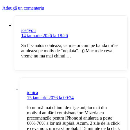
Adaugă un comentariu
ice4you
14 ianuarie 2026 la 18:26
Sa fi sanatos conteaza, ca mie oricum pe banda mi’le
anuleaza pe motiv de “neplata”. :)) Macar de ceva
vreme nu ma mai chinui …
ionica
15 ianuarie 2026 la 09:24
Io nu mă mai chinui de niște ani, tocmai din
motivul anulării comisioanelor. Mizeria cu
precomenzile pentru iPhone și anularea a peste
60%-70% a lor mă supără. Acum, 2 zile de la click
e ceva nou, urmează probabil 15 minute de la click