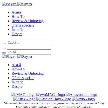
Acasă
How-To
Review & Unboxing
Oferte speciale
În trafic
Despre
Acasă
How-To
Review & Unboxing
Oferte speciale
În trafic
Despre
*dacă dai click și cumperi din aceste magazine online, vei susține acest blog.
Imaginile conțin linkuri afiliate către acestea. Mulțumesc!