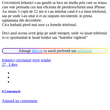
Cercetatorii britanici s-au gandit sa faca un studiu prin care sa reiasa
care este perioada cea mai eficienta de pierderea/furtul unui iPhone.
Au strans 5 copii de 12 ani si i-au intrebat cand li s-a furat telefonul,
sau pe unde l-au uitat si ei au raspuns neconteniti, in prima
saptamana din decembrie.
Cica barbatii pierd mai usor ca femeile telefonul.
Deci anul acesta aveti grija pe unde mergeti, unde va lasati telefonul
si ce oportunitati le lasati hotilor sau “baietilor vigilenti”
Adaugă
iSay.ro
ca sursă preferată sau
activează
britanici
cercetatori
error
sondaj
27
Likes
0 Comentarii
Adaugă un comentariu