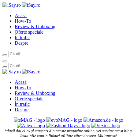
Acasă
How-To
Review & Unboxing
Oferte speciale
În trafic
Despre
Acasă
How-To
Review & Unboxing
Oferte speciale
În trafic
Despre
*dacă dai click și cumperi din aceste magazine online, vei susține acest blog.
Imaginile conțin linkuri afiliate către acestea. Mulțumesc!