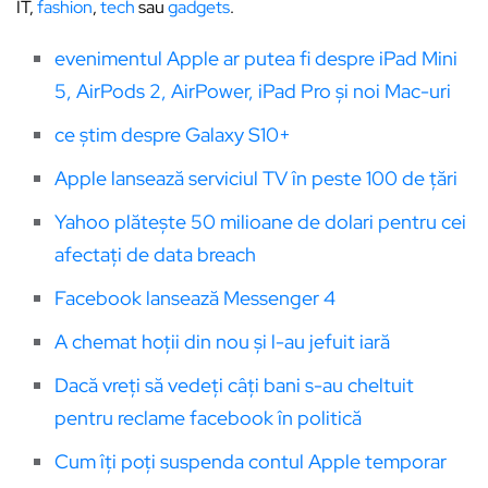
IT,
fashion
,
tech
sau
gadgets
.
evenimentul Apple ar putea fi despre iPad Mini
5, AirPods 2, AirPower, iPad Pro și noi Mac-uri
ce știm despre Galaxy S10+
Apple lansează serviciul TV în peste 100 de țări
Yahoo plătește 50 milioane de dolari pentru cei
afectați de data breach
Facebook lansează Messenger 4
A chemat hoții din nou și l-au jefuit iară
Dacă vreți să vedeți câți bani s-au cheltuit
pentru reclame facebook în politică
Cum îți poți suspenda contul Apple temporar