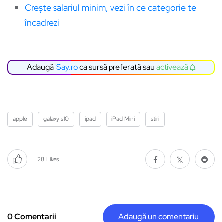
Crește salariul minim, vezi în ce categorie te
încadrezi
Adaugă
iSay.ro
ca sursă preferată sau
activează
apple
galaxy s10
ipad
iPad Mini
stiri
28
Likes
0 Comentarii
Adaugă un comentariu