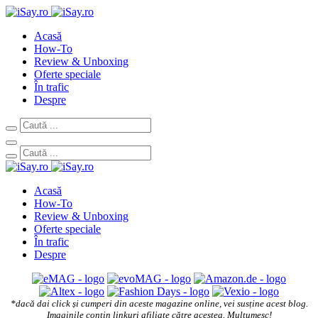
Acasă
How-To
Review & Unboxing
Oferte speciale
În trafic
Despre
Acasă
How-To
Review & Unboxing
Oferte speciale
În trafic
Despre
*dacă dai click și cumperi din aceste magazine online, vei susține acest blog.
Imaginile conțin linkuri afiliate către acestea. Mulțumesc!