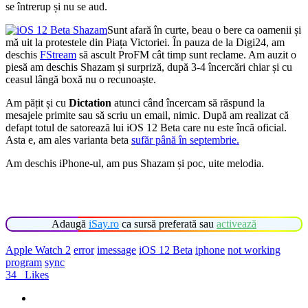
se întrerup și nu se aud.
Sunt afară în curte, beau o bere ca oamenii și
mă uit la protestele din Piața Victoriei. În pauza de la Digi24, am
deschis
FStream
să ascult ProFM cât timp sunt reclame. Am auzit o
piesă am deschis Shazam și surpriză, după 3-4 încercări chiar și cu
ceasul lângă boxă nu o recunoaște.
Am pățit și cu
Dictation
atunci când încercam să răspund la
mesajele primite sau să scriu un email, nimic. După am realizat că
defapt totul de satorează lui iOS 12 Beta care nu este încă oficial.
Asta e, am ales varianta beta
sufăr până în septembrie.
Am deschis iPhone-ul, am pus Shazam și poc, uite melodia.
Adaugă
iSay.ro
ca sursă preferată sau
activează
Apple Watch 2
error
imessage
iOS 12 Beta
iphone
not working
program
sync
34
Likes