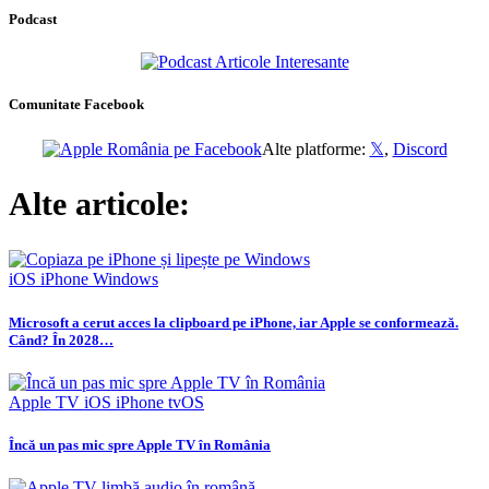
Podcast
Comunitate Facebook
Alte platforme:
𝕏
,
Discord
Alte articole:
iOS
iPhone
Windows
Microsoft a cerut acces la clipboard pe iPhone, iar Apple se conformează.
Când? În 2028…
Apple TV
iOS
iPhone
tvOS
Încă un pas mic spre Apple TV în România