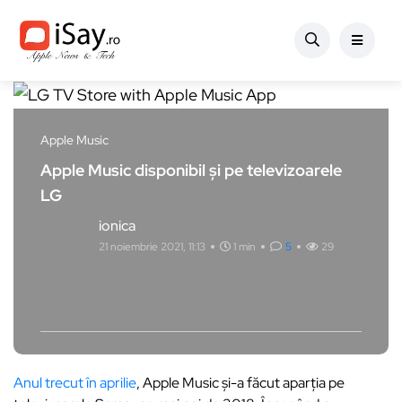
Apple Music
Apple Music disponibil și pe televizoarele
LG
ionica
21 noiembrie 2021, 11:13
1 min
5
29
Anul trecut în aprilie
, Apple Music și-a făcut aparția pe