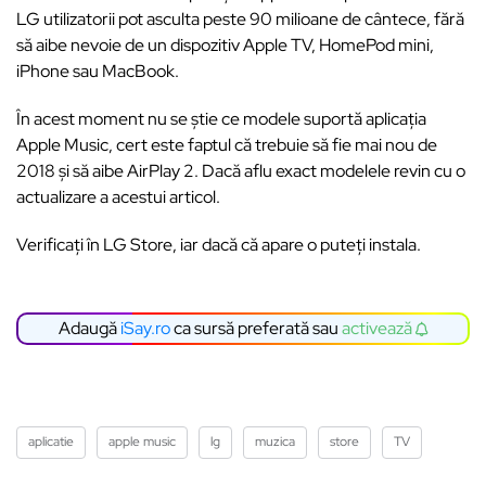
LG utilizatorii pot asculta peste 90 milioane de cântece, fără
să aibe nevoie de un dispozitiv Apple TV, HomePod mini,
iPhone sau MacBook.
În acest moment nu se știe ce modele suportă aplicația
Apple Music, cert este faptul că trebuie să fie mai nou de
2018 și să aibe AirPlay 2. Dacă aflu exact modelele revin cu o
actualizare a acestui articol.
Verificați în LG Store, iar dacă că apare o puteți instala.
Adaugă
iSay.ro
ca sursă preferată sau
activează
aplicatie
apple music
lg
muzica
store
TV