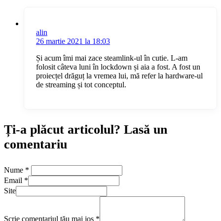
alin
26 martie 2021 la 18:03
Și acum îmi mai zace steamlink-ul în cutie. L-am
folosit câteva luni în lockdown și aia a fost. A fost un
proiecțel drăguț la vremea lui, mă refer la hardware-ul
de streaming și tot conceptul.
Ți-a plăcut articolul? Lasă un
comentariu
Nume
*
Email
*
Site
Scrie comentariul tău mai jos
*