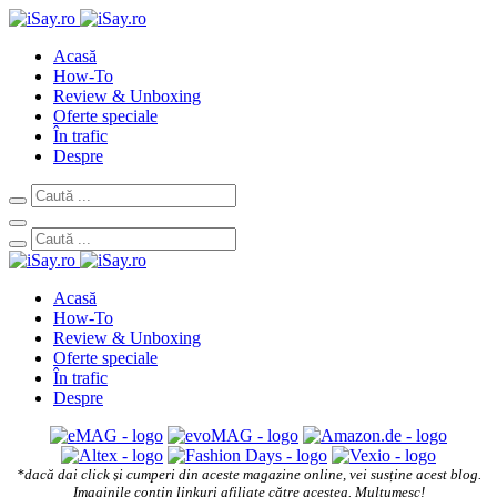
Acasă
How-To
Review & Unboxing
Oferte speciale
În trafic
Despre
Acasă
How-To
Review & Unboxing
Oferte speciale
În trafic
Despre
*dacă dai click și cumperi din aceste magazine online, vei susține acest blog.
Imaginile conțin linkuri afiliate către acestea. Mulțumesc!