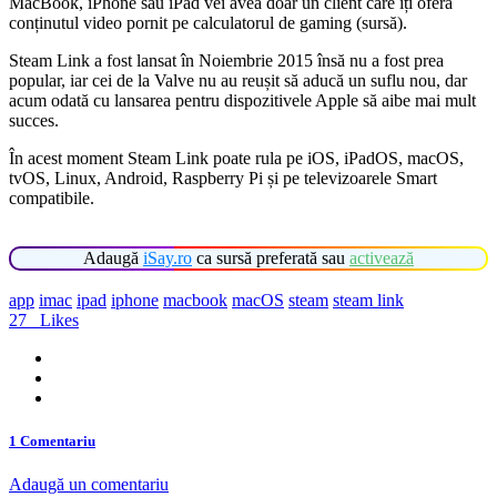
MacBook, iPhone sau iPad vei avea doar un client care îți oferă
conținutul video pornit pe calculatorul de gaming (sursă).
Steam Link a fost lansat în Noiembrie 2015 însă nu a fost prea
popular, iar cei de la Valve nu au reușit să aducă un suflu nou, dar
acum odată cu lansarea pentru dispozitivele Apple să aibe mai mult
succes.
În acest moment Steam Link poate rula pe iOS, iPadOS, macOS,
tvOS, Linux, Android, Raspberry Pi și pe televizoarele Smart
compatibile.
Adaugă
iSay.ro
ca sursă preferată sau
activează
app
imac
ipad
iphone
macbook
macOS
steam
steam link
27
Likes
1 Comentariu
Adaugă un comentariu