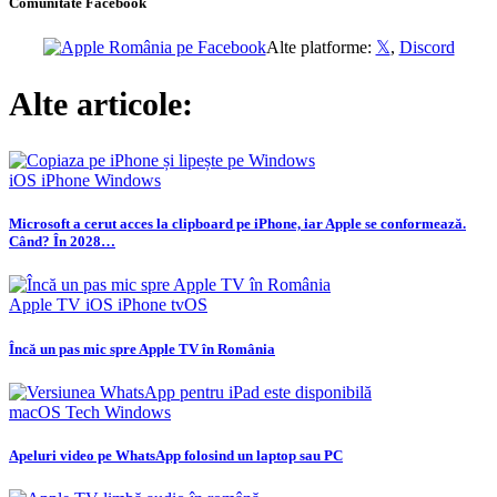
Comunitate Facebook
Alte platforme:
𝕏
,
Discord
Alte articole:
iOS
iPhone
Windows
Microsoft a cerut acces la clipboard pe iPhone, iar Apple se conformează.
Când? În 2028…
Apple TV
iOS
iPhone
tvOS
Încă un pas mic spre Apple TV în România
macOS
Tech
Windows
Apeluri video pe WhatsApp folosind un laptop sau PC