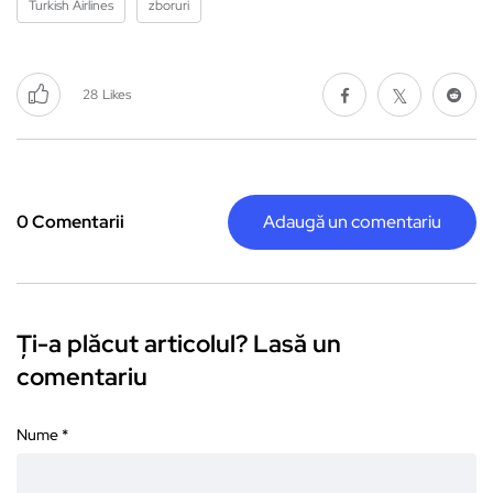
Turkish Airlines
zboruri
28
Likes
0 Comentarii
Adaugă un comentariu
Ți-a plăcut articolul? Lasă un
comentariu
Nume
*