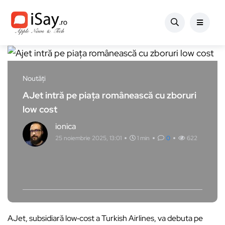
Noutăți
AJet intră pe piaţa românească cu zboruri
low cost
ionica
25 noiembrie 2025, 13:01
1 min
0
622
AJet, subsidiară low‑cost a Turkish Airlines, va debuta pe