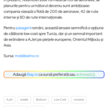
planurile pentru următorul deceniu sunt ambiţioase:
compania vizează o flotă de 200 de aeronave, 42 de rute
interne și 80 de rute internaționale.
Pentru
pasagerii
români, această lansare semnifică o opţiune
de călătorie low‑cost spre Turcia, dar și un semnal important
de extindere a AJet pe pieţele europene, Orientul Mijlociu și
Asia.
Sursa:
mobilissimo.ro
Adaugă
iSay.ro
ca sursă preferată sau
activează
AJet
aviatie
Bodrum
Low Cost
romania