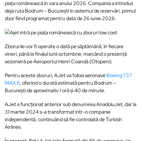
piaţa românească în vara anului 2026. Compania a introdus
deja ruta Bodrum – Bucureşti în sistemul de rezervări, primul
zbor fiind programat pentru data de 26 iunie 2026.
Zborurile vor fi operate o dată pe săptămână, în fiecare
vineri, până la finalul lunii octombrie, marcând o prezenţă
sezonieră pe Aeroportul Henri Coandă (Otopeni).
Pentru aceste zboruri, AJet va folosi aeronave
Boeing 737
MAX 8
, oferind o durată estimată pentru Bodrum –
Bucureşti de aproximativ 1 oră și 40 de minute.
AJet a funcționat anterior sub denumirea AnadoluJet, dar la
31 martie 2024 s-a transformat într-o companie
independentă, continuând să fie controlată de Turkish
Airlines.
În prezent, flota AJet este formată din 86 de aeronave, iar