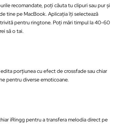
urile recomandate, poți căuta tu clipuri sau pur și
e tine pe MacBook. Aplicația îți selectează
trivită pentru ringtone. Poți mări timpul la 40-60
i să o tai.
edita porțiunea cu efect de crossfade sau chiar
une pentru diverse emoticoane.
iar iRingg pentru a transfera melodia direct pe