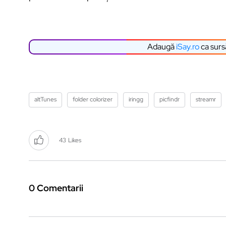
Adaugă
iSay.ro
ca surs
altTunes
folder colorizer
iringg
picfindr
streamr
43
Likes
0 Comentarii