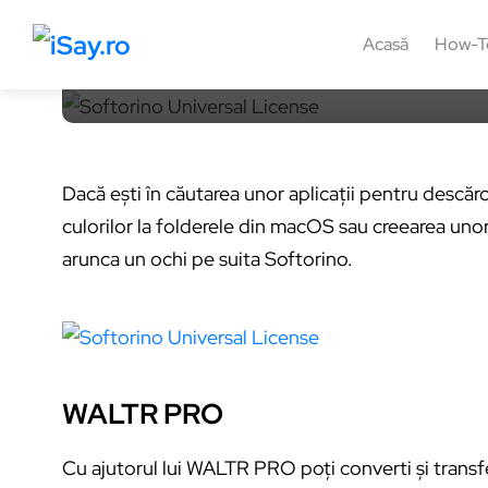
14 mai 2022, 12:15
4 min
0
Acasă
How-T
Dacă ești în căutarea unor aplicații pentru descă
culorilor la folderele din macOS sau creearea uno
arunca un ochi pe suita Softorino.
WALTR PRO
Cu ajutorul lui WALTR PRO poți converti și transf