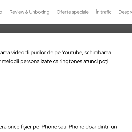
142
o
Review & Unboxing
Oferte speciale
În trafic
Despr
rcarea videocliipurilor de pe Youtube, schimbarea
r melodii personalizate ca ringtones atunci poți
era orice fișier pe iPhone sau iPhone doar dintr-un