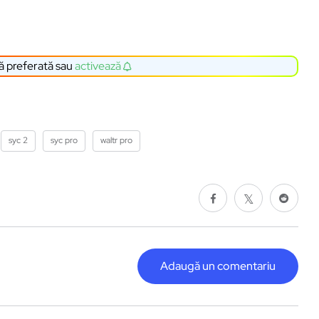
ă preferată sau
activează
syc 2
syc pro
waltr pro
Adaugă un comentariu