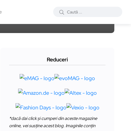
e
Reduceri
*dacă dai click și cumperi din aceste magazine
online, vei susține acest blog. Imaginile conțin