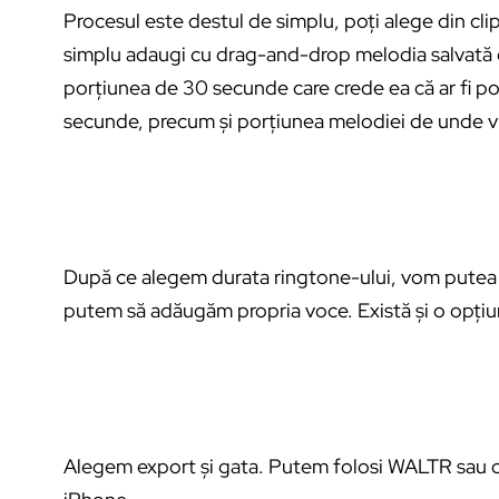
Procesul este destul de simplu, poți alege din clip
simplu adaugi cu drag-and-drop melodia salvată d
porțiunea de 30 secunde care crede ea că ar fi po
secunde, precum și porțiunea melodiei de unde vre
După ce alegem durata ringtone-ului, vom putea 
putem să adăugăm propria voce. Există și o opți
Alegem export și gata. Putem folosi WALTR sau ch