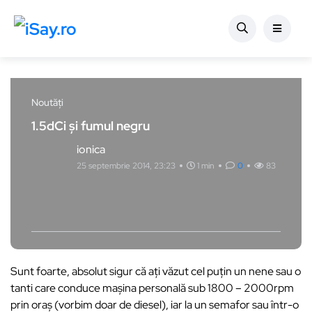
Noutăți
1.5dCi și fumul negru
ionica
25 septembrie 2014, 23:23
1 min
0
83
Sunt foarte, absolut sigur că ați văzut cel puțin un nene sau o
tanti care conduce mașina personală sub 1800 – 2000rpm
prin oraș (vorbim doar de diesel), iar la un semafor sau într-o