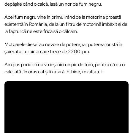
depășire când o calcă, lasă un nor de fum negru.
Acel fum negru vine în primul rând de la motorina proastă
existentă în România, de la un filtru de motorină îmbâxit și de
la faptul că ne este frică să o călcăm.
Motoarele diesel au nevoie de putere, iar puterea lor stă în
șuieratul turbinei care trece de 2200rpm.
Am pus pariu că nu va ieși nici un pic de fum, pentru că eu o
calc, atât în oraș cât și în afară. Ei bine, rezultatul: