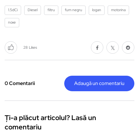
1.5dCi
Diesel
filtru
fum negru
logan
motorina
noxe
28
Likes
0 Comentarii
Adaugă un comentariu
Ți-a plăcut articolul? Lasă un
comentariu