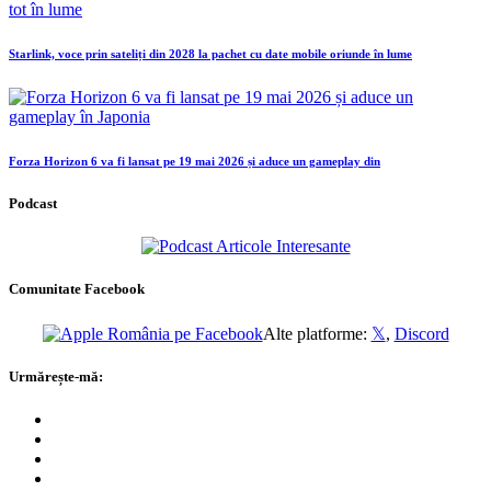
Starlink, voce prin sateliți din 2028 la pachet cu date mobile oriunde în lume
Forza Horizon 6 va fi lansat pe 19 mai 2026 și aduce un gameplay din
Podcast
Comunitate Facebook
Alte platforme:
𝕏
,
Discord
Urmărește-mă: